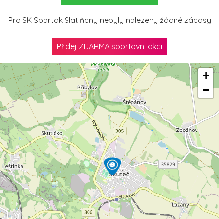
Pro SK Spartak Slatiňany nebyly nalezeny žádné zápasy
Přidej ZDARMA sportovní akci
+
−