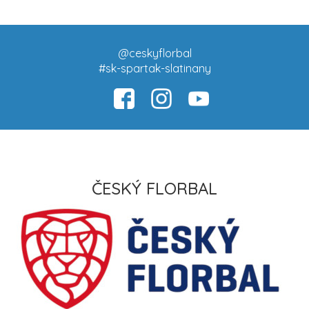
@ceskyflorbal
#sk-spartak-slatinany
ČESKÝ FLORBAL