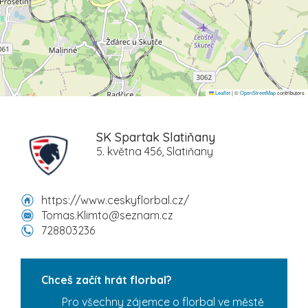
Leaflet
|
©
OpenStreetMap
contributors
SK Spartak Slatiňany
5. května 456, Slatiňany
https://www.ceskyflorbal.cz/
Tomas.Klimto@seznam.cz
728803236
Chceš začít hrát florbal?
Pro všechny zájemce o florbal ve městě