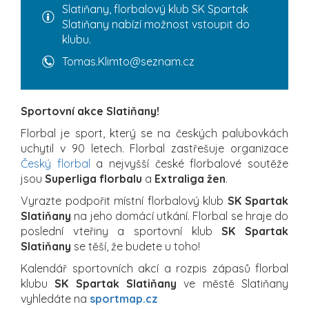
Slatiňany, florbalový klub SK Spartak
Slatiňany nabízí možnost vstoupit do
klubu.
Tomas.Klimto@seznam.cz
Sportovní akce Slatiňany!
Florbal je sport, který se na českých palubovkách
uchytil v 90 letech. Florbal zastřešuje organizace
Český florbal
a nejvyšší české florbalové soutěže
jsou
Superliga florbalu
a
Extraliga žen
.
Vyrazte podpořit místní florbalový klub
SK Spartak
Slatiňany
na jeho domácí utkání. Florbal se hraje do
poslední vteřiny a sportovní klub
SK Spartak
Slatiňany
se těší, že budete u toho!
Kalendář sportovních akcí a rozpis zápasů florbal
klubu
SK Spartak Slatiňany
ve městě Slatiňany
vyhledáte na
sportmap.cz