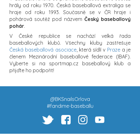
hrály od roku 1970. Česká baseballová extraliga se
hraje od roku 1993. Současně se v ČR hraje i
pohárová soutěž pod názvem
Český baseballový
pohár
.
V České republice se nachází velká řada
baseballových klubů. Všechny kluby zastřešuje
Česká baseballová asociace
, která sídlí v
Praze
a je
členem Mezinárodní baseballové federace (IBAF).
Vyberte si na sportmap.cz baseballový klub a
přijďte ho podpořit!
@BKSnailsOrlova
#fandime-baseballu