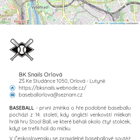
Leaflet
|
©
OpenStreetMap
contributors
BK Snails Orlová
ZŠ Ke Studánce 1050, Orlová - Lutyně
https://bksnails.webnode.cz/
baseballorlova@seznam.cz
BASEBALL
- první zmínka o hře podobné baseballu
pochází z 14. století, kdy angličtí venkovští mlékaři
hráli hru Stool Ball, ve které běhali okolo čtyř stoliček,
když se trefili holí do míčku.
V Československu se pravidelné baseballové soutěž