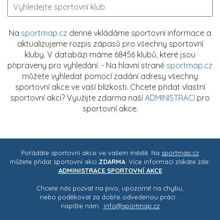
Na
sportmap.cz
denně vkládáme sportovní informace a
aktualizujeme rozpis zápasů pro všechny sportovní
kluby. V databázi máme 68456 klubů, které jsou
připraveny pro vyhledání. - Na hlavní straně
sportmap.cz
můžete vyhledat pomocí zadání adresy všechny
sportovní akce ve vaší blízkosti. Chcete přidat vlastní
sportovní akci? Využijte zdarma naší
ADMINISTRACI
pro
sportovní akce.
Pořádáte sportovní akce ve vašem městě. Na
sportmap.cz
můžete přidat sportovní akci
ZDARMA
. Více informací získáte zde:
ADMINISTRACE SPORTOVNÍ AKCE
Chcete nás pozvat na pivo, upozornit na chybu,
nebo poděkovat za dobře odvedenou práci ..
napište nám..
info@sportmap.cz