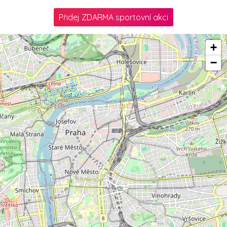
Přidej ZDARMA sportovní akci
+
−