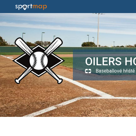
OILERS 
Baseballové hřiště