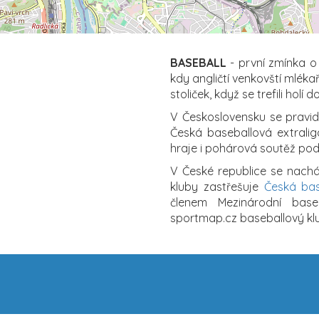
BASEBALL
- první zmínka o 
kdy angličtí venkovští mlékaři
stoliček, když se trefili holí d
V Československu se pravid
Česká baseballová extrali
hraje i pohárová soutěž p
V České republice se nachá
kluby zastřešuje
Česká bas
členem Mezinárodní base
sportmap.cz baseballový klu