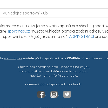
formace a aktualizujeme rozpis zápasů pro všechny sportovn
traně
sportmap.cz
můžete vyhledat pomocí zadání adresy všech
tní sportovní akci? Využijte zdarma naší
ADMINISTRACI
pro spo
 Na
sportmap.cz
můžete přidat sportovní akci
ZDARMA
. Více informací zí
Chcete nás pozvat na pivo, upozornit na chybu,
nebo poděkovat za dobře odvedenou práci ..
napište nám..
info@sportmap.cz
– nemusíš pořád sportovat .. jdi fandit -