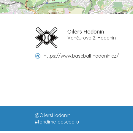
Oilers Hodonín
Vančurova 2, Hodonín
https://www.baseball-hodonin.cz/
@OilersHodonin
#fandime-baseballu