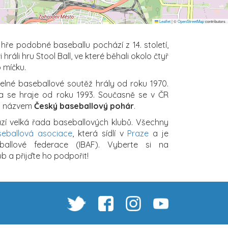
Leaflet
|
©
OpenStreetMap
contributors
hře podobné baseballu pochází z 14. století,
 hráli hru Stool Ball, ve které běhali okolo čtyř
o míčku.
elné baseballové soutěž hrály od roku 1970.
ga se hraje od roku 1993. Současně se v ČR
od názvem
Český baseballový pohár
.
zí velká řada baseballových klubů. Všechny
eballová asociace
, která sídlí v
Praze
a je
ballové federace (IBAF). Vyberte si na
b a přijďte ho podpořit!