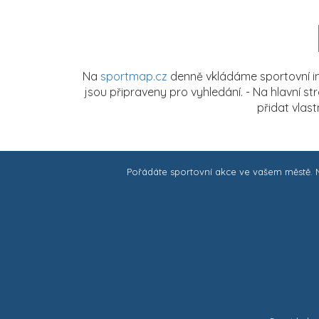
Na
sportmap.cz
denně vkládáme sportovní in
jsou připraveny pro vyhledání. - Na hlavní s
přidat vlas
Pořádáte sportovní akce ve vašem městě.