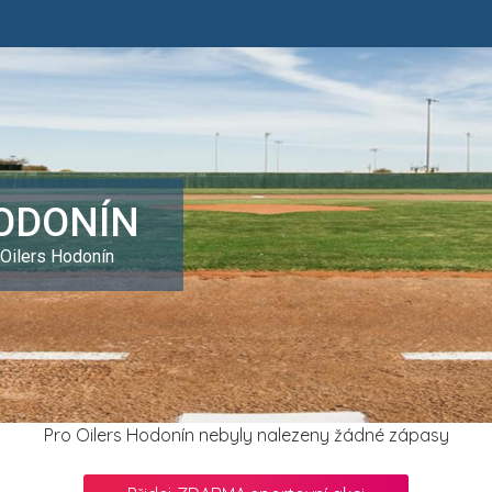
HODONÍN
 Oilers Hodonín
Pro Oilers Hodonín nebyly nalezeny žádné zápasy