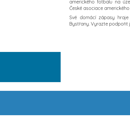
amerického fotbalu na úze
České asociace amerického 
Své domácí zápasy hraje
Bystřany. Vyrazte podpořit