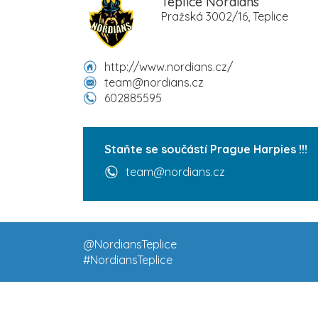
Teplice Nordians
Pražská 3002/16, Teplice
http://www.nordians.cz/
team@nordians.cz
602885595
Staňte se součástí Prague Harpies !!!
team@nordians.cz
@NordiansTeplice
#NordiansTeplice