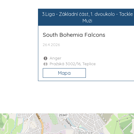
3.Liga - Základní část, 1. dvoukolo - Tackle
Muži
South Bohemia Falcons
26.4.2026
Anger
Pražská 3002/16, Teplice
Mapa