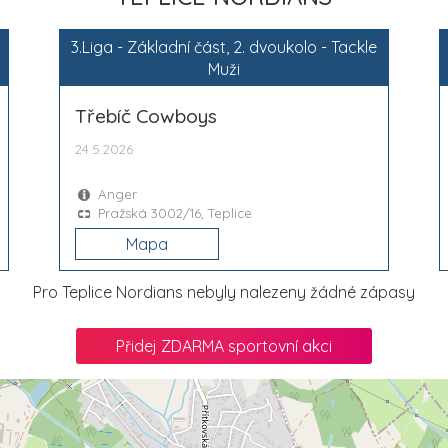
3.Liga - Základní část, 2. dvoukolo - Tackle
Muži
Třebíč Cowboys
24.5.2026
Anger
Pražská 3002/16, Teplice
Mapa
Pro Teplice Nordians nebyly nalezeny žádné zápasy
Přidej ZDARMA sportovní akci