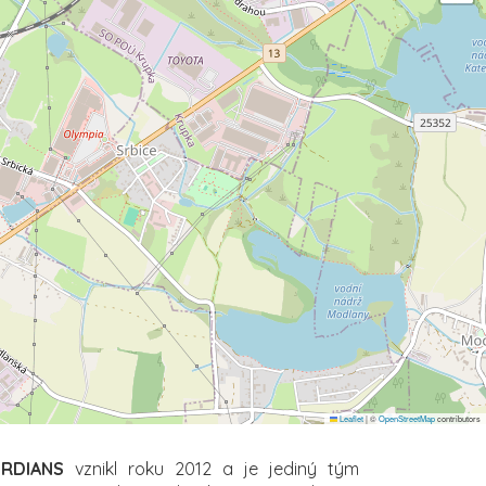
Leaflet
|
©
OpenStreetMap
contributors
ORDIANS
vznikl roku 2012 a je jediný tým