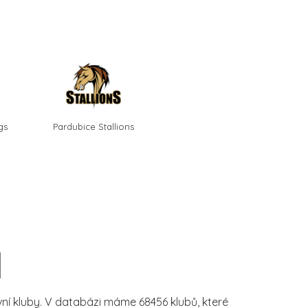
gs
Pardubice Stallions
í kluby. V databázi máme 68456 klubů, které