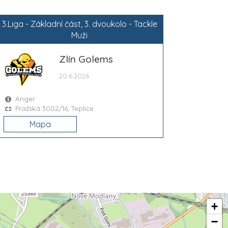
3.Liga - Základní část, 3. dvoukolo - Tackle
Muži
Zlín Golems
20.6.2026
Anger
Pražská 3002/16, Teplice
Mapa
+
−