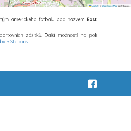
Leaflet
|
©
OpenStreetMap
contributors
ý tým amerického fotbalu pod názvem
East
rtovních zážitků. Další možností na poli
bice Stallions
.