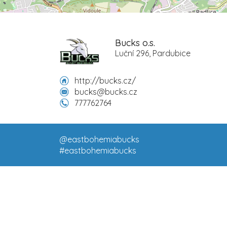
Bucks o.s.
Luční 296, Pardubice
http://bucks.cz/
bucks@bucks.cz
777762764
@eastbohemiabucks
#eastbohemiabucks