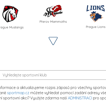
Přerov Mammoths
Prague Lions
rague Mustangs
formace a aktualizujeme rozpis zápasů pro všechny sportovn
traně
sportmap.cz
můžete vyhledat pomocí zadání adresy všech
tní sportovní akci? Využijte zdarma naší
ADMINISTRACI
pro spo