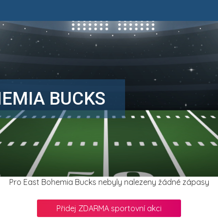
HEMIA BUCKS
Pro East Bohemia Bucks nebyly nalezeny žádné zápasy
Přidej ZDARMA sportovní akci