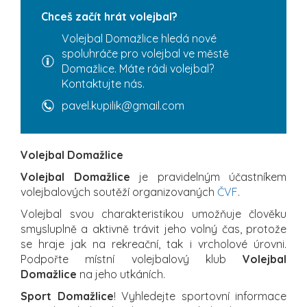
Chceš začít hrát volejbal?
Volejbal Domažlice hledá nové
spoluhráče pro volejbal ve městě
Domažlice. Máte rádi volejbal?
Kontaktujte nás.
pavel.kupilik@gmail.com
Volejbal Domažlice
Volejbal Domažlice
je pravidelným účastníkem
volejbalových soutěží organizovaných
ČVF
.
Volejbal svou charakteristikou umožňuje člověku
smysluplně a aktivně trávit jeho volný čas, protože
se hraje jak na rekreační, tak i vrcholové úrovni.
Podpořte místní volejbalový klub
Volejbal
Domažlice
na jeho utkáních.
Sport Domažlice
! Vyhledejte sportovní informace