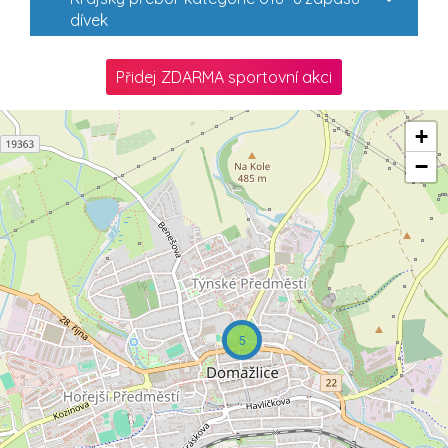
dívek
Přidej ZDARMA sportovní akci
+
−
5