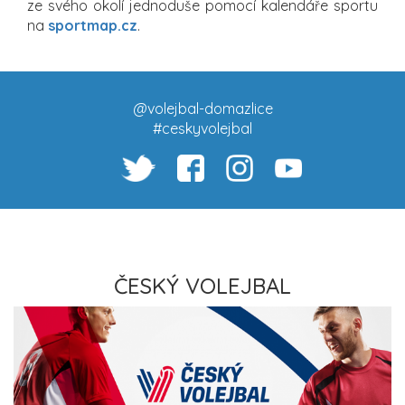
ze svého okolí jednoduše pomocí kalendáře sportu
na
sportmap.cz
.
@volejbal-domazlice
#ceskyvolejbal
ČESKÝ VOLEJBAL