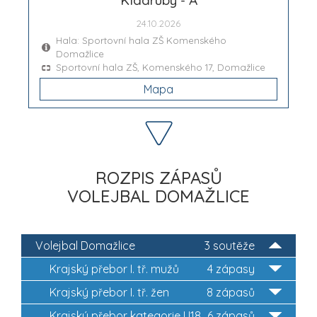
24.10.2026
Hala: Sportovní hala ZŠ Komenského
Domažlice
Sportovní hala ZŠ, Komenského 17, Domažlice
Mapa
ROZPIS ZÁPASŮ
VOLEJBAL DOMAŽLICE
Volejbal Domažlice
3 soutěže
Krajský přebor I. tř. mužů
4 zápasy
Krajský přebor I. tř. žen
8 zápasů
Krajský přebor kategorie U18
6 zápasů