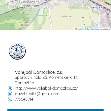
Leaflet
|
©
OpenStreetMap
contributors
Volejbal Domažlice, z.s.
Sportovní hala ZŠ, Komenského 17,
Domažlice
http://www.volejbal-domazlice.cz/
pavel.kupilik@gmail.com
775545914