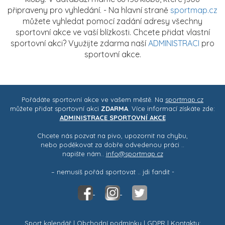
připraveny pro vyhledání. - Na hlavní straně
sportmap.cz
můžete vyhledat pomocí zadání adresy všechny
sportovní akce ve vaší blízkosti. Chcete přidat vlastní
sportovní akci? Využijte zdarma naší
ADMINISTRACI
pro
sportovní akce.
Pořádáte sportovní akce ve vašem městě. Na
sportmap.cz
můžete přidat sportovní akci
ZDARMA
. Více informací získáte zde:
ADMINISTRACE SPORTOVNÍ AKCE
Chcete nás pozvat na pivo, upozornit na chybu,
nebo poděkovat za dobře odvedenou práci ..
napište nám..
info@sportmap.cz
– nemusíš pořád sportovat .. jdi fandit -
Sport kalendář
|
Obchodní podmínky
|
GDPR
| Kontakty: