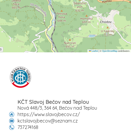
Leaflet
|
©
OpenStreetMap
contributors
KČT Slavoj Bečov nad Teplou
Nová 448/3, 364 64, Bečov nad Teplou
https://www.slavojbecov.cz/
kctslavojbecov@seznam.cz
737274168