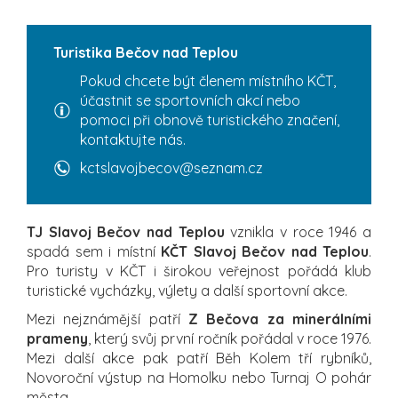
Turistika Bečov nad Teplou
Pokud chcete být členem místního KČT,
účastnit se sportovních akcí nebo
pomoci při obnově turistického značení,
kontaktujte nás.
kctslavojbecov@seznam.cz
TJ Slavoj Bečov nad Teplou
vznikla v roce 1946 a
spadá sem i místní
KČT Slavoj Bečov nad Teplou
.
Pro turisty v KČT i širokou veřejnost pořádá klub
turistické vycházky, výlety a další sportovní akce.
Mezi nejznámější patří
Z Bečova za minerálními
prameny
, který svůj první ročník pořádal v roce 1976.
Mezi další akce pak patří Běh Kolem tří rybníků,
Novoroční výstup na Homolku nebo Turnaj O pohár
města.