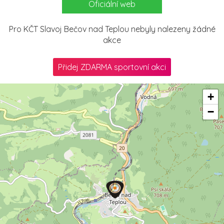
Oficiální web
Pro KČT Slavoj Bečov nad Teplou nebyly nalezeny žádné
akce
Přidej ZDARMA sportovní akci
+
−