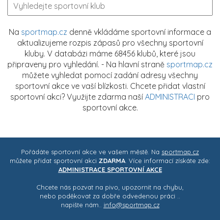
Na
sportmap.cz
denně vkládáme sportovní informace a
aktualizujeme rozpis zápasů pro všechny sportovní
kluby. V databázi máme 68456 klubů, které jsou
připraveny pro vyhledání. - Na hlavní straně
sportmap.cz
můžete vyhledat pomocí zadání adresy všechny
sportovní akce ve vaší blízkosti. Chcete přidat vlastní
sportovní akci? Využijte zdarma naší
ADMINISTRACI
pro
sportovní akce.
Pořádáte sportovní akce ve vašem městě. Na
sportmap.cz
můžete přidat sportovní akci
ZDARMA
. Více informací získáte zde:
ADMINISTRACE SPORTOVNÍ AKCE
Chcete nás pozvat na pivo, upozornit na chybu,
nebo poděkovat za dobře odvedenou práci ..
napište nám..
info@sportmap.cz