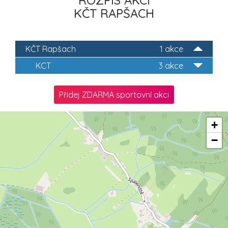
ROZPIS AKCÍ
KČT RAPŠACH
KČT Rapšach
1 akce
KCT
3 akce
Přidej ZDARMA sportovní akci
+
−