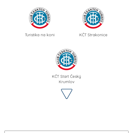
Turistika na koni
KČT Strakonice
KČT Start Český
Krumlov