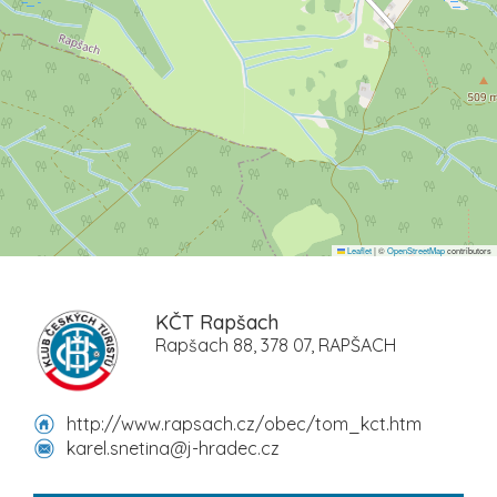
Leaflet
|
©
OpenStreetMap
contributors
KČT Rapšach
Rapšach 88, 378 07, RAPŠACH
http://www.rapsach.cz/obec/tom_kct.htm
karel.snetina@j-hradec.cz