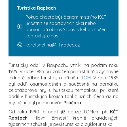
Turistika Rapšach
Pokud chcete být členem místního KČT,
účastnit se sportovních akcí nebo
pomoci při obnově turistického značení,
kontaktujte nás.
karel.snetina@j-hradec.cz
Turistický oddíl v Rašpachu vznikl na podzim roku
1979. V roce 1983 byl založen při místní tělovýchovné
jednotě odbor turistiky a při něm
TOM
. V roce 1985
byl oddíl osamostatněn a současně na památku
celotáborové hry s husitskou tematikou, při které
oddíl v husitských krojích táhl z jižních Čech až na
Vysočinu byl pojmenován
Práčata
.
Od roku 1990 je oddíl již pouze TOMem při
KČT
Rapšach
. Hlavní činností kromě pravidelných
týdenních schůzek je pěší turistika a cykloturistika.