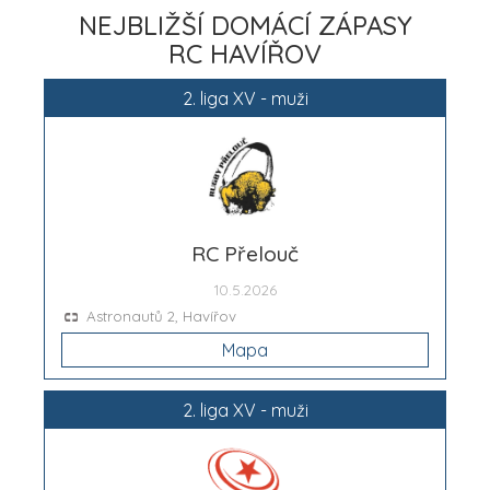
NEJBLIŽŠÍ DOMÁCÍ ZÁPASY
RC HAVÍŘOV
2. liga XV - muži
RC Přelouč
10.5.2026
Astronautů 2, Havířov
Mapa
2. liga XV - muži