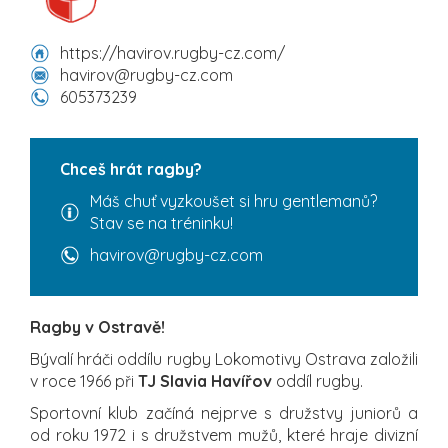
https://havirov.rugby-cz.com/
havirov@rugby-cz.com
605373239
Chceš hrát ragby?
Máš chuť vyzkoušet si hru gentlemanů?
Stav se na tréninku!
havirov@rugby-cz.com
Ragby v Ostravě!
Bývalí hráči oddílu rugby Lokomotivy Ostrava založili
v roce 1966 při
TJ Slavia Havířov
oddíl rugby.
Sportovní klub začíná nejprve s družstvy juniorů a
od roku 1972 i s družstvem mužů, které hraje divizní