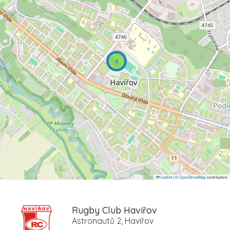
4
Leaflet
|
©
OpenStreetMap
contributors
Rugby Club Havířov
Astronautů 2, Havířov