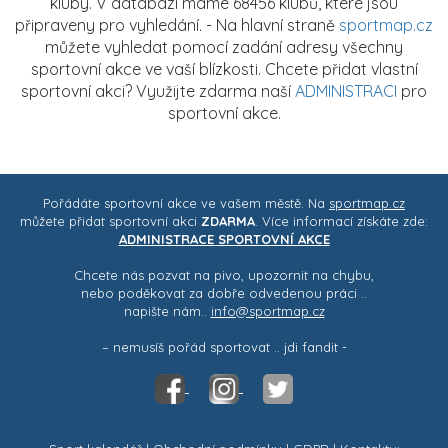
kluby. V databázi máme 68456 klubů, které jsou
připraveny pro vyhledání. - Na hlavní straně
sportmap.cz
můžete vyhledat pomocí zadání adresy všechny
sportovní akce ve vaší blízkosti. Chcete přidat vlastní
sportovní akci? Využijte zdarma naší
ADMINISTRACI
pro
sportovní akce.
Pořádáte sportovní akce ve vašem městě. Na
sportmap.cz
můžete přidat sportovní akci
ZDARMA
. Více informací získáte zde:
ADMINISTRACE SPORTOVNÍ AKCE
Chcete nás pozvat na pivo, upozornit na chybu,
nebo poděkovat za dobře odvedenou práci ..
napište nám..
info@sportmap.cz
– nemusíš pořád sportovat .. jdi fandit -