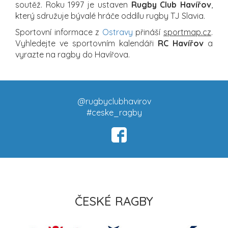
soutěž. Roku 1997 je ustaven
Rugby Club Havířov
,
který sdružuje bývalé hráče oddílu rugby TJ Slavia.
Sportovní informace z
Ostravy
přináší
sportmap.cz
.
Vyhledejte ve sportovním kalendáři
RC Havířov
a
vyrazte na ragby do Havířova.
@rugbyclubhavirov
#ceske_ragby
ČESKÉ RAGBY