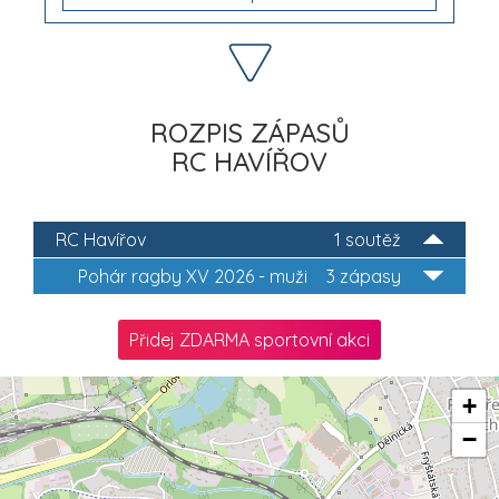
ROZPIS ZÁPASŮ
RC HAVÍŘOV
RC Havířov
1 soutěž
Pohár ragby XV 2026 - muži
3 zápasy
Přidej ZDARMA sportovní akci
+
−