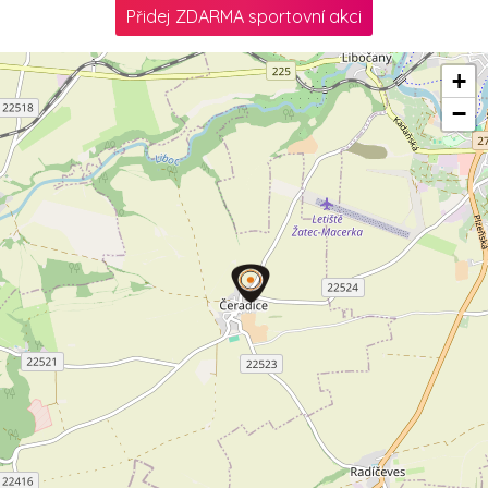
Přidej ZDARMA sportovní akci
+
−