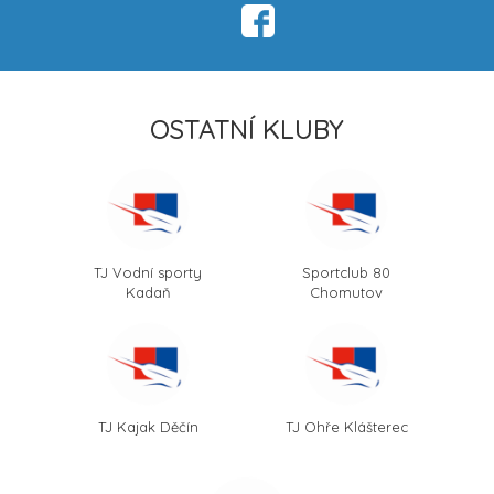
OSTATNÍ KLUBY
TJ Vodní sporty
Sportclub 80
Kadaň
Chomutov
TJ Kajak Děčín
TJ Ohře Klášterec