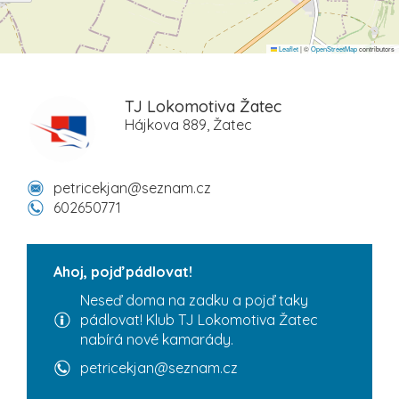
Leaflet
|
©
OpenStreetMap
contributors
TJ Lokomotiva Žatec
Hájkova 889, Žatec
petricekjan@seznam.cz
602650771
Ahoj, pojď pádlovat!
Neseď doma na zadku a pojď taky
pádlovat! Klub TJ Lokomotiva Žatec
nabírá nové kamarády.
petricekjan@seznam.cz