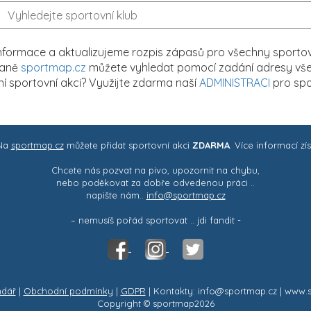
formace a aktualizujeme rozpis zápasů pro všechny sportovn
traně
sportmap.cz
můžete vyhledat pomocí zadání adresy všech
tní sportovní akci? Využijte zdarma naší
ADMINISTRACI
pro spo
 Na
sportmap.cz
můžete přidat sportovní akci
ZDARMA
. Více informací zí
Chcete nás pozvat na pivo, upozornit na chybu,
nebo poděkovat za dobře odvedenou práci ..
napište nám..
info@sportmap.cz
– nemusíš pořád sportovat .. jdi fandit -
ndář
|
Obchodní podmínky
|
GDPR
| Kontakty: info@sportmap.cz | www.
Copyright © sportmap2026