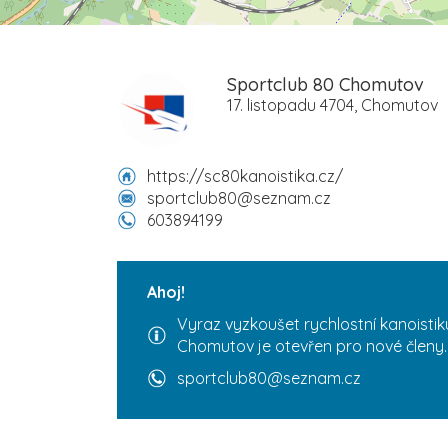
Sportclub 80 Chomutov
17. listopadu 4704, Chomutov
https://sc80kanoistika.cz/
sportclub80@seznam.cz
603894199
Ahoj!
Vyraz vyzkoušet rychlostní kanoistik
Chomutov je otevřen pro nové členy.
sportclub80@seznam.cz