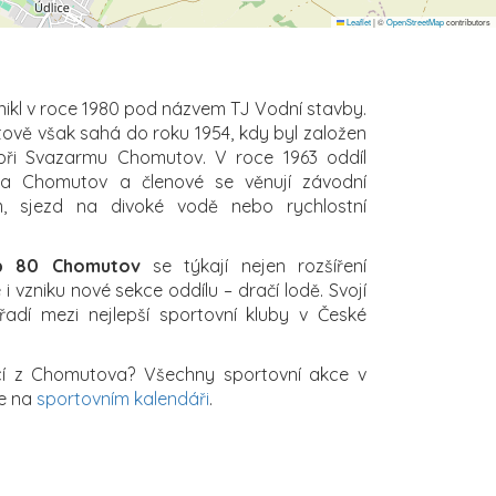
Leaflet
|
©
OpenStreetMap
contributors
nikl v roce 1980 pod názvem TJ Vodní stavby.
tově však sahá do roku 1954, kdy byl založen
při Svazarmu Chomutov. V roce 1963 oddíl
va Chomutov a členové se věnují závodní
om, sjezd na divoké vodě nebo rychlostní
ub 80 Chomutov
se týkají nejen rozšíření
i vzniku nové sekce oddílu – dračí lodě. Svojí
 řadí mezi nejlepší sportovní kluby v České
cí z Chomutova? Všechny sportovní akce v
te na
sportovním kalendáři
.