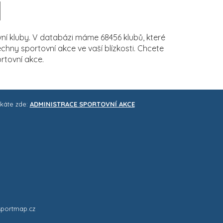
í kluby. V databázi máme 68456 klubů, které
ny sportovní akce ve vaší blízkosti. Chcete
rtovní akce.
skáte zde:
ADMINISTRACE SPORTOVNÍ AKCE
sportmap.cz