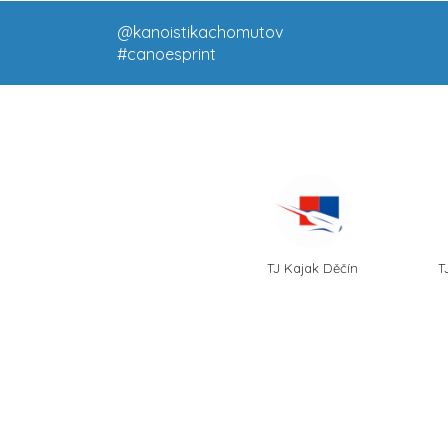
@kanoistikachomutov
#canoesprint
TJ Kajak Děčín
T