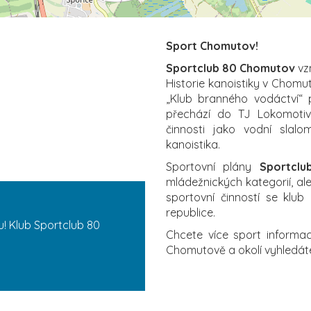
Sport Chomutov!
Sportclub 80 Chomutov
vz
Historie kanoistiky v Chomu
„Klub branného vodáctví“ 
přechází do TJ Lokomoti
činnosti jako vodní slal
kanoistika.
Sportovní plány
Sportcl
mládežnických kategorií, ale 
sportovní činností se klub
republice.
u! Klub Sportclub 80
Chcete více sport informa
Chomutově a okolí vyhledá