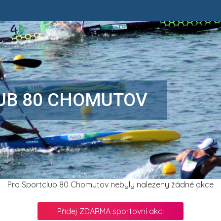
UB 80 CHOMUTOV
Pro Sportclub 80 Chomutov nebyly nalezeny žádné akce
Přidej ZDARMA sportovní akci