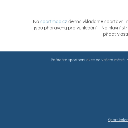
Na
sportmap.cz
denně vkládáme sportovní in
jsou připraveny pro vyhledání. - Na hlavní s
přidat vlas
Pořádáte sportovní akce ve vašem městě.
Sport kale