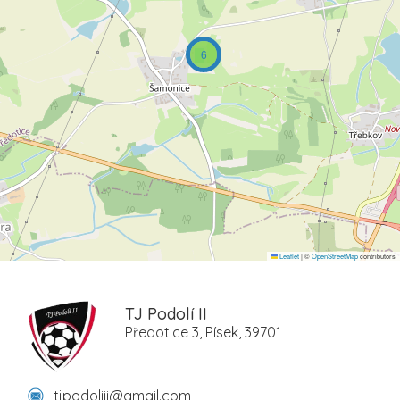
6
Leaflet
|
©
OpenStreetMap
contributors
TJ Podolí II
Předotice 3, Písek, 39701
tjpodoliii@gmail.com