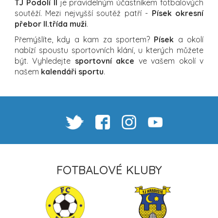
TJ Podolí II
je pravidelným účastníkem fotbalových
soutěží. Mezi nejvyšší soutěž patří -
Písek okresní
přebor II.třída muži
.
Přemýšlíte, kdy a kam za sportem?
Písek
a okolí
nabízí spoustu sportovních klání, u kterých můžete
být. Vyhledejte
sportovní akce
ve vašem okolí v
našem
kalendáři sportu
.
FOTBALOVÉ KLUBY