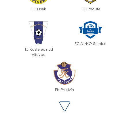
FC Písek
TJ Hradiště
FC AL-KO Semice
TJ Kostelec nad
Vltavou
FK Protivín