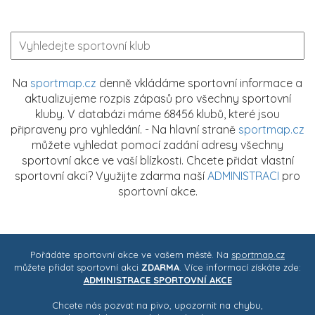
Na
sportmap.cz
denně vkládáme sportovní informace a
aktualizujeme rozpis zápasů pro všechny sportovní
kluby. V databázi máme 68456 klubů, které jsou
připraveny pro vyhledání. - Na hlavní straně
sportmap.cz
můžete vyhledat pomocí zadání adresy všechny
sportovní akce ve vaší blízkosti. Chcete přidat vlastní
sportovní akci? Využijte zdarma naší
ADMINISTRACI
pro
sportovní akce.
Pořádáte sportovní akce ve vašem městě. Na
sportmap.cz
můžete přidat sportovní akci
ZDARMA
. Více informací získáte zde:
ADMINISTRACE SPORTOVNÍ AKCE
Chcete nás pozvat na pivo, upozornit na chybu,