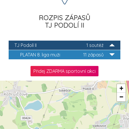
ROZPIS ZÁPASŮ
TJ PODOLÍ II
TJ Podolí II
1 soutěž
PLATAN 8. liga muži
11 zápasů
Přidej ZDARMA sportovní akci
+
−