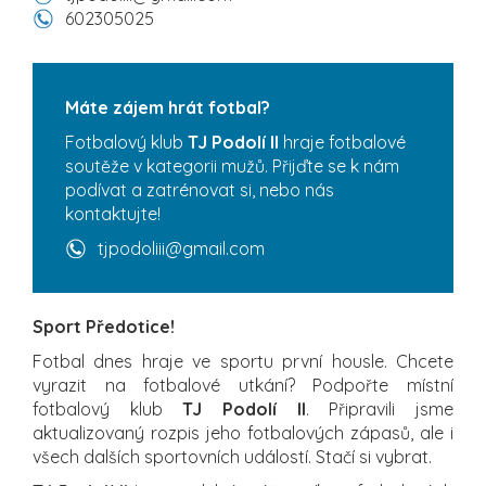
602305025
Máte zájem hrát fotbal?
Fotbalový klub
TJ Podolí II
hraje fotbalové
soutěže v kategorii mužů. Přijďte se k nám
podívat a zatrénovat si, nebo nás
kontaktujte!
tjpodoliii@gmail.com
Sport Předotice!
Fotbal dnes hraje ve sportu první housle. Chcete
vyrazit na fotbalové utkání? Podpořte místní
fotbalový klub
TJ Podolí II
. Připravili jsme
aktualizovaný rozpis jeho fotbalových zápasů, ale i
všech dalších sportovních událostí. Stačí si vybrat.