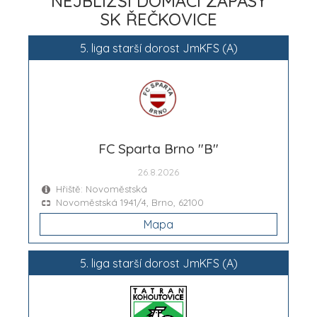
NEJBLIŽŠÍ DOMÁCÍ ZÁPASY
SK ŘEČKOVICE
5. liga starší dorost JmKFS (A)
FC Sparta Brno "B"
26.8.2026
Hřiště: Novoměstská
Novoměstská 1941/4, Brno, 62100
Mapa
5. liga starší dorost JmKFS (A)