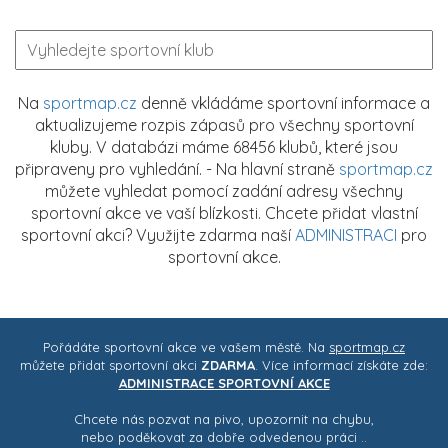
Na
sportmap.cz
denně vkládáme sportovní informace a
aktualizujeme rozpis zápasů pro všechny sportovní
kluby. V databázi máme 68456 klubů, které jsou
připraveny pro vyhledání. - Na hlavní straně
sportmap.cz
můžete vyhledat pomocí zadání adresy všechny
sportovní akce ve vaší blízkosti. Chcete přidat vlastní
sportovní akci? Využijte zdarma naší
ADMINISTRACI
pro
sportovní akce.
Pořádáte sportovní akce ve vašem městě. Na
sportmap.cz
můžete přidat sportovní akci
ZDARMA
. Více informací získáte zde:
ADMINISTRACE SPORTOVNÍ AKCE
Chcete nás pozvat na pivo, upozornit na chybu,
nebo poděkovat za dobře odvedenou práci ..