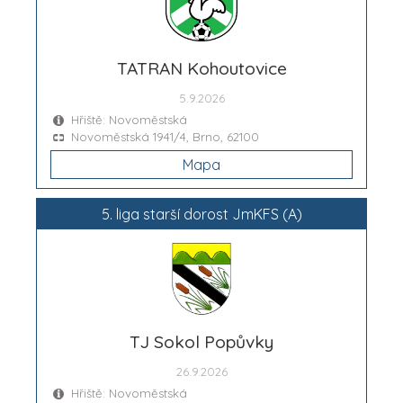
TATRAN Kohoutovice
5.9.2026
Hřiště: Novoměstská
Novoměstská 1941/4, Brno, 62100
Mapa
5. liga starší dorost JmKFS (A)
TJ Sokol Popůvky
26.9.2026
Hřiště: Novoměstská