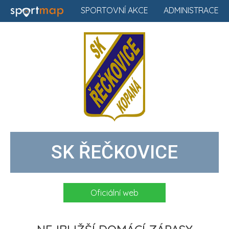
SPORTOVNÍ AKCE
ADMINISTRACE
SK ŘEČKOVICE
Oficiální web