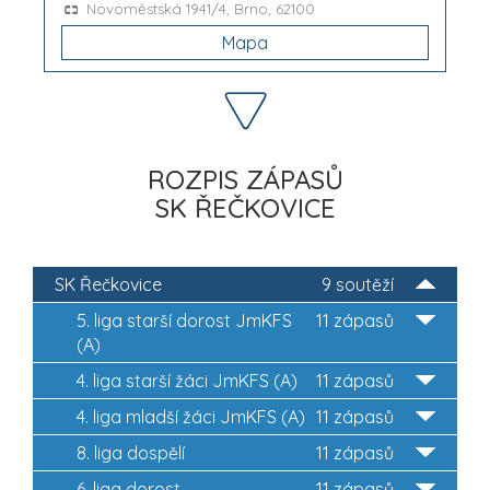
Novoměstská 1941/4, Brno, 62100
Mapa
ROZPIS ZÁPASŮ
SK ŘEČKOVICE
SK Řečkovice
9 soutěží
5. liga starší dorost JmKFS
11 zápasů
(A)
4. liga starší žáci JmKFS (A)
11 zápasů
4. liga mladší žáci JmKFS (A)
11 zápasů
8. liga dospělí
11 zápasů
6. liga dorost
11 zápasů