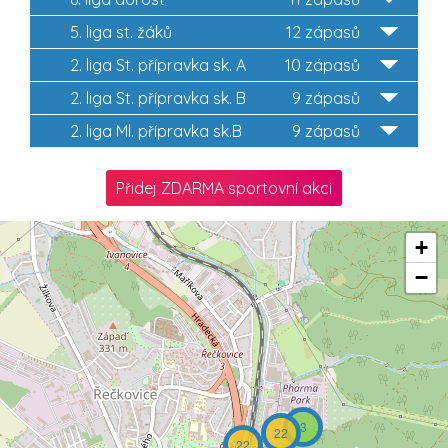
5. liga st. žáků
12 zápasů
2. liga St. přípravka sk. A
10 zápasů
2. liga St. přípravka sk. B
9 zápasů
2. liga Ml. přípravka sk.B
9 zápasů
Přidej ZDARMA sportovní akci
+
−
3
22
22