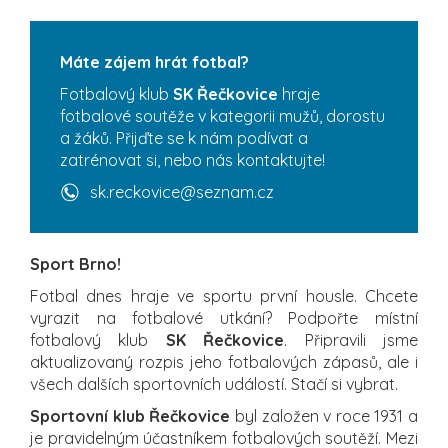
Máte zájem hrát fotbal?
Fotbalový klub
SK Řečkovice
hraje
fotbalové soutěže v kategorii mužů, dorostu
a žáků. Přijďte se k nám podívat a
zatrénovat si, nebo nás kontaktujte!
sk.reckovice@seznam.cz
Sport Brno!
Fotbal dnes hraje ve sportu první housle. Chcete
vyrazit na fotbalové utkání? Podpořte místní
fotbalový klub
SK Řečkovice
. Připravili jsme
aktualizovaný rozpis jeho fotbalových zápasů, ale i
všech dalších sportovních událostí. Stačí si vybrat.
Sportovní klub Řečkovice
byl založen v roce 1931 a
je pravidelným účastníkem fotbalových soutěží. Mezi