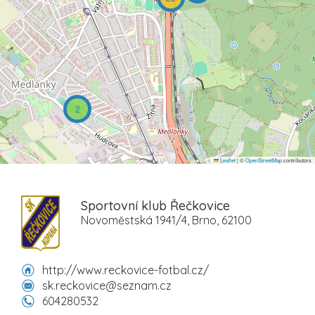
2
Leaflet
|
©
OpenStreetMap
contributors
Sportovní klub Řečkovice
Novoměstská 1941/4, Brno, 62100
http://www.reckovice-fotbal.cz/
sk.reckovice@seznam.cz
604280532