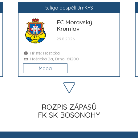
5. liga dospělí JmKFS
FC Moravský
Krumlov
29.8.2026
Hřiště: Hoštická
Hoštická 2a, Brno, 64200
Mapa
ROZPIS ZÁPASŮ
FK SK BOSONOHY