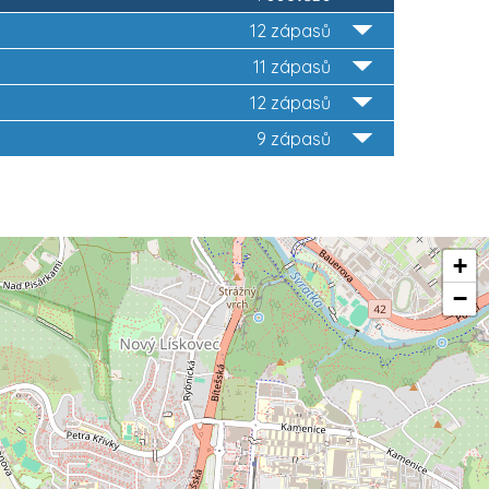
12 zápasů
11 zápasů
12 zápasů
9 zápasů
+
−