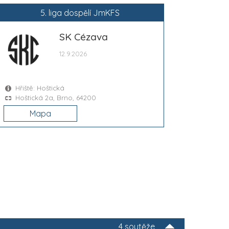
5. liga dospělí JmKFS
SK Cézava
12.9.2026
Hřiště: Hoštická
Hoštická 2a, Brno, 64200
Mapa
4 soutěže