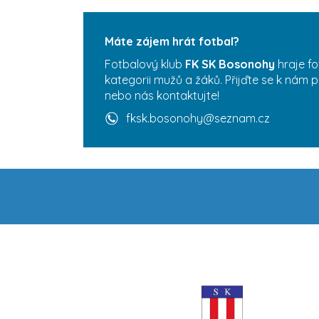
Máte zájem hrát fotbal?
Fotbalový klub
FK SK Bosonohy
hraje fo
kategorii mužů a žáků. Přijďte se k nám p
nebo nás kontaktujte!
fksk.bosonohy@seznam.cz