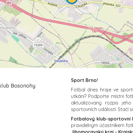
Sport Brno!
 klub Bosonohy
Fotbal dnes hraje ve sport
utkání? Podpořte místní fo
aktualizovaný rozpis jeho
sportovních událostí. Stačí s
Fotbalový klub-sportovní
pravidelným účastníkem fotb
Jihomoravský kraj - Krajs