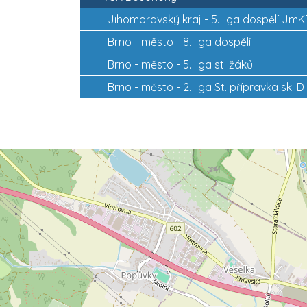
Jihomoravský kraj -
5. liga dospělí Jm
Brno - město -
8. liga dospělí
Brno - město -
5. liga st. žáků
Brno - město -
2. liga St. přípravka sk. D