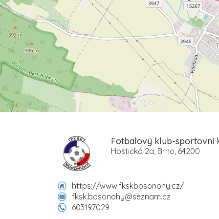
Fotbalový klub-sportovní
Hoštická 2a, Brno, 64200
https://www.fkskbosonohy.cz/
fksk.bosonohy@seznam.cz
603197029