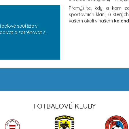
Přemýšlíte, kdy a kam 
sportovních klání, u který
vašem okolí v našem
kalend
tbalové soutěže v
odívat a zatrénovat si,
FOTBALOVÉ KLUBY