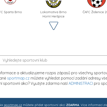
FC Sparta Brno
Lokomotiva Brno
ČAFC Židenice 2
Horní Heršpice
formace a aktualizujeme rozpis zápasů pro všechny sportovn
traně
sportmap.cz
můžete vyhledat pomocí zadání adresy všech
tní sportovní akci? Využijte zdarma naší
ADMINISTRACI
pro spo
 Na
sportmap.cz
můžete přidat sportovní akci
ZDARMA
. Více informací zí