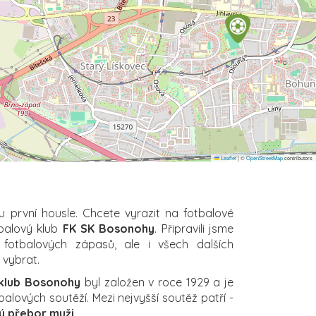
Leaflet
|
©
OpenStreetMap
contributors
u první housle. Chcete vyrazit na fotbalové
tbalový klub
FK SK Bosonohy
. Připravili jsme
 fotbalových zápasů, ale i všech dalších
i vybrat.
 klub Bosonohy
byl založen v roce 1929 a je
alových soutěží. Mezi nejvyšší soutěž patří -
ký přebor muži
.