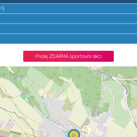
KFS
Přidej ZDARMA sportovní akci
21