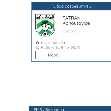
5. liga dospělí JmKFS
TATRAN
Kohoutovice
15.8.2026
Hřiště: Hoštická
Hoštická 2a, Brno, 64200
Mapa
2
FK SK Bosonohy