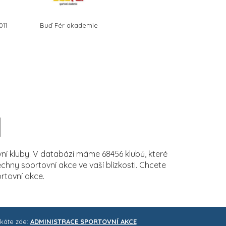
011
Buď Fér akademie
í kluby. V databázi máme 68456 klubů, které
ny sportovní akce ve vaší blízkosti. Chcete
rtovní akce.
skáte zde:
ADMINISTRACE SPORTOVNÍ AKCE