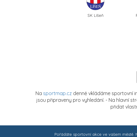
SK Líšeň
Na
sportmap.cz
denně vkládáme sportovní in
jsou připraveny pro vyhledání. - Na hlavní s
přidat vlas
Pořádáte sportovní akce ve vašem městě.