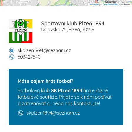
Leaflet
|
©
OpenStreetMap
contributors
Sportovní klub Plzeň 1894
Úslavská 75, Plzeň, 30159
skplzen1894@seznam.cz
603427540
Máte zájem hrát fotbal?
Fotbalový klub
SK Plzeň 1894
hraje různé
fotbalové soutěže. Přijďte se k nám podívat
a zatrénovat si, nebo nás kontaktujte!
skplzen1894@seznam.cz