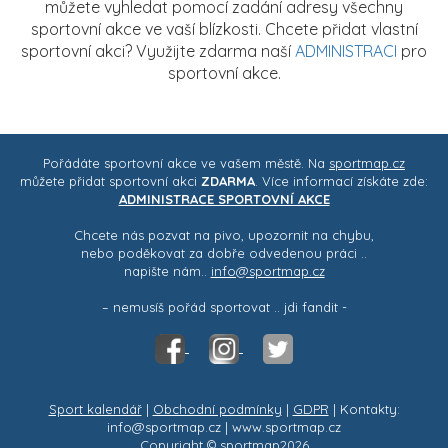
můžete vyhledat pomocí zadání adresy všechny
sportovní akce ve vaší blízkosti. Chcete přidat vlastní
sportovní akci? Využijte zdarma naší
ADMINISTRACI
pro
sportovní akce.
Pořádáte sportovní akce ve vašem městě. Na
sportmap.cz
můžete přidat sportovní akci
ZDARMA
. Více informací získáte zde:
ADMINISTRACE SPORTOVNÍ AKCE
Chcete nás pozvat na pivo, upozornit na chybu,
nebo poděkovat za dobře odvedenou práci ..
napište nám..
info@sportmap.cz
– nemusíš pořád sportovat .. jdi fandit -
Sport kalendář
|
Obchodní podmínky
|
GDPR
| Kontakty:
info@sportmap.cz | www.sportmap.cz
Copyright © sportmap2026