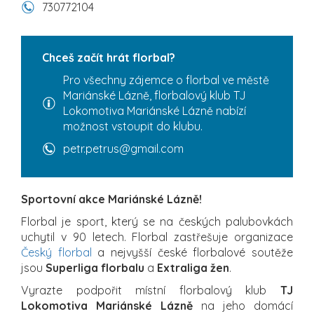
730772104
Chceš začít hrát florbal?
Pro všechny zájemce o florbal ve městě
Mariánské Lázně, florbalový klub TJ
Lokomotiva Mariánské Lázně nabízí
možnost vstoupit do klubu.
petr.petrus@gmail.com
Sportovní akce Mariánské Lázně!
Florbal je sport, který se na českých palubovkách
uchytil v 90 letech. Florbal zastřešuje organizace
Český florbal
a nejvyšší české florbalové soutěže
jsou
Superliga florbalu
a
Extraliga žen
.
Vyrazte podpořit místní florbalový klub
TJ
Lokomotiva Mariánské Lázně
na jeho domácí