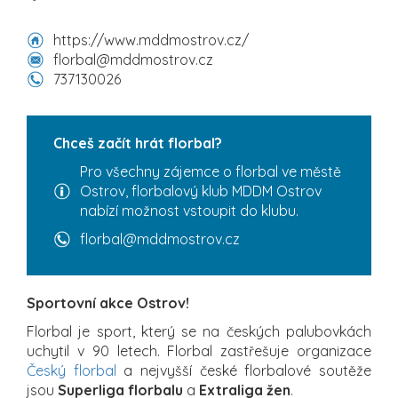
https://www.mddmostrov.cz/
florbal@mddmostrov.cz
737130026
Chceš začít hrát florbal?
Pro všechny zájemce o florbal ve městě
Ostrov, florbalový klub MDDM Ostrov
nabízí možnost vstoupit do klubu.
florbal@mddmostrov.cz
Sportovní akce Ostrov!
Florbal je sport, který se na českých palubovkách
uchytil v 90 letech. Florbal zastřešuje organizace
Český florbal
a nejvyšší české florbalové soutěže
jsou
Superliga florbalu
a
Extraliga žen
.