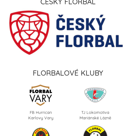
ČESKÝ FLORBAL
FLORBALOVÉ KLUBY
FB Hurrican
TJ Lokomotiva
Karlovy Vary
Mariánské Lázně