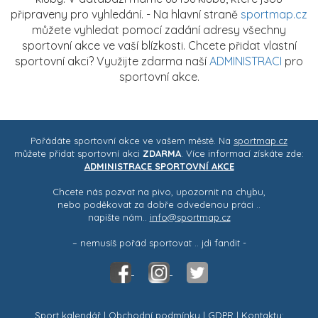
připraveny pro vyhledání. - Na hlavní straně
sportmap.cz
můžete vyhledat pomocí zadání adresy všechny
sportovní akce ve vaší blízkosti. Chcete přidat vlastní
sportovní akci? Využijte zdarma naší
ADMINISTRACI
pro
sportovní akce.
Pořádáte sportovní akce ve vašem městě. Na
sportmap.cz
můžete přidat sportovní akci
ZDARMA
. Více informací získáte zde:
ADMINISTRACE SPORTOVNÍ AKCE
Chcete nás pozvat na pivo, upozornit na chybu,
nebo poděkovat za dobře odvedenou práci ..
napište nám..
info@sportmap.cz
– nemusíš pořád sportovat .. jdi fandit -
Sport kalendář
|
Obchodní podmínky
|
GDPR
| Kontakty: