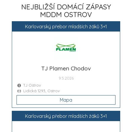
NEJBLIŽŠÍ DOMÁCÍ ZÁPASY
MDDM OSTROV
Karlovarský přebor mladších žáků 3+1
TJ Plamen Chodov
9.5.2026
TJ Ostrov
Lidická 1293, Ostrov
Mapa
Karlovarský přebor mladších žáků 3+1