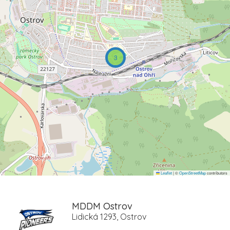
3
Leaflet
|
©
OpenStreetMap
contributors
MDDM Ostrov
Lidická 1293, Ostrov