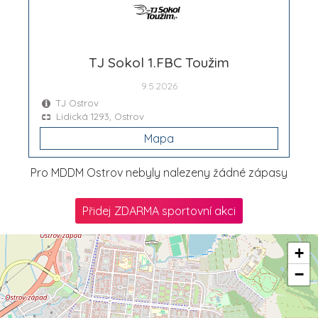
TJ Sokol 1.FBC Toužim
9.5.2026
TJ Ostrov
Lidická 1293, Ostrov
Mapa
Pro MDDM Ostrov nebyly nalezeny žádné zápasy
Přidej ZDARMA sportovní akci
+
−