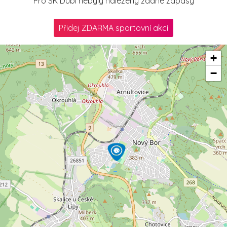
Pro SK Dubí nebyly nalezeny žádné zápasy
Přidej ZDARMA sportovní akci
+
−