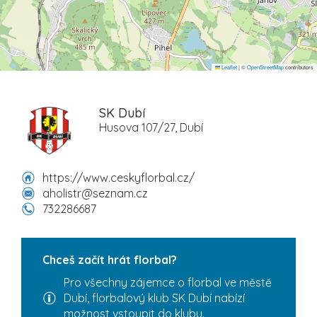
Leaflet
|
©
OpenStreetMap
contributors
SK Dubí
Husova 107/27, Dubí
https://www.ceskyflorbal.cz/
aholistr@seznam.cz
732286687
Chceš začít hrát florbal?
Pro všechny zájemce o florbal ve městě
Dubí, florbalový klub SK Dubí nabízí
možnost vstoupit do klubu.