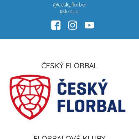
@ceskyflorbal
#sk-dubi
ČESKÝ FLORBAL
FLORBALOVÉ KLUBY