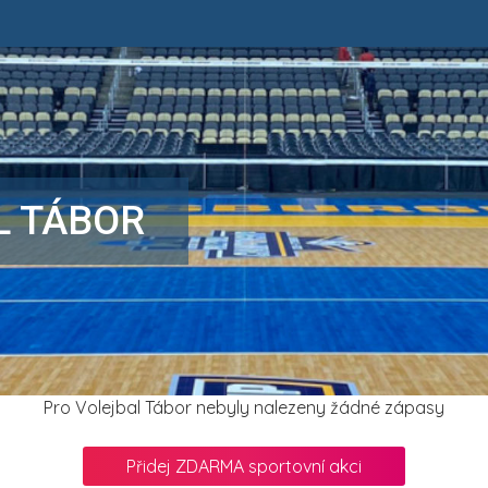
L TÁBOR
Pro Volejbal Tábor nebyly nalezeny žádné zápasy
Přidej ZDARMA sportovní akci