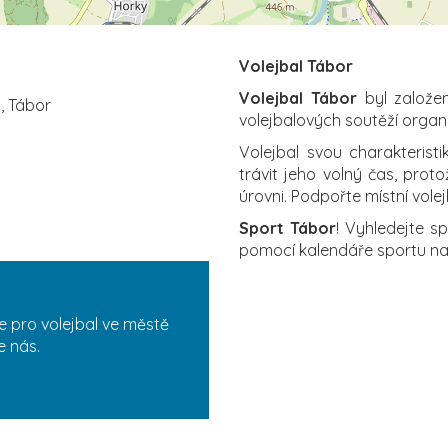
Volejbal Tábor
Volejbal Tábor
byl založen
, Tábor
volejbalových soutěží orga
Volejbal svou charakterist
trávit jeho volný čas, proto
úrovni. Podpořte místní vole
Sport Tábor
! Vyhledejte s
pomocí kalendáře sportu n
e pro volejbal ve městě
e nás.