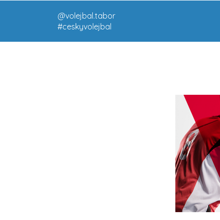
@volejbal.tabor
#ceskyvolejbal