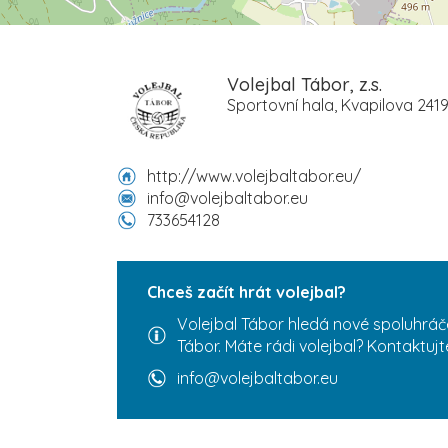
Volejbal Tábor, z.s.
Sportovní hala, Kvapilova 2419
http://www.volejbaltabor.eu/
info@volejbaltabor.eu
733654128
Chceš začít hrát volejbal?
Volejbal Tábor hledá nové spoluhráč
Tábor. Máte rádi volejbal? Kontaktujt
info@volejbaltabor.eu