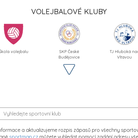
VOLEJBALOVÉ KLUBY
Škola volejbalu
SKP České
TJ Hluboká na
Budějovice
Vltavou
formace a aktualizujeme rozpis zápasů pro všechny sportovn
traně
sportmap.cz
můžete vyhledat pomocí zadání adresy všech