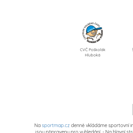
CVČ Poškolák
Hluboká
Na
sportmap.cz
denně vkládáme sportovní in
jsou připraveny pro vyhledání. - Na hlavní s