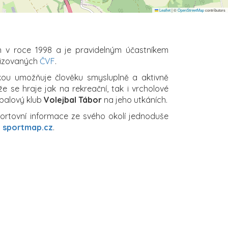
Leaflet
|
©
OpenStreetMap
contributors
 v roce 1998 a je pravidelným účastníkem
nizovaných
ČVF
.
ikou umožňuje člověku smysluplně a aktivně
že se hraje jak na rekreační, tak i vrcholové
jbalový klub
Volejbal Tábor
na jeho utkáních.
portovní informace ze svého okolí jednoduše
a
sportmap.cz
.