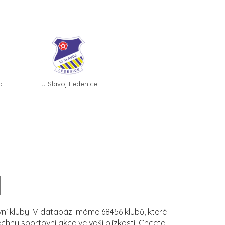
d
TJ Slavoj Ledenice
í kluby. V databázi máme 68456 klubů, které
ny sportovní akce ve vaší blízkosti. Chcete