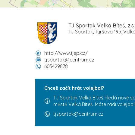
TJ Spartak Velká Bíteš, z.s.
TJ Spartak, Tyršova 195, Velká
http://www.tjsp.cz/
tjspartak@centrum.cz
603429878
Chceš začít hrát volejbal?
TJ Spartak Velká Bíteš hledá nové sp
městě Velká Bíteš. Máte rádi volejbal
tjspartak@centrum.cz