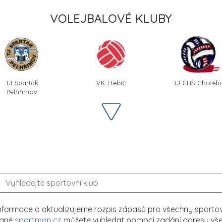
VOLEJBALOVÉ KLUBY
TJ Spartak
VK Třebíč
TJ CHS Chotěb
Pelhřimov
formace a aktualizujeme rozpis zápasů pro všechny sportovn
traně
sportmap.cz
můžete vyhledat pomocí zadání adresy všech