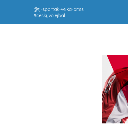
@tj-spartak-velka-bites
#ceskyvolejbal