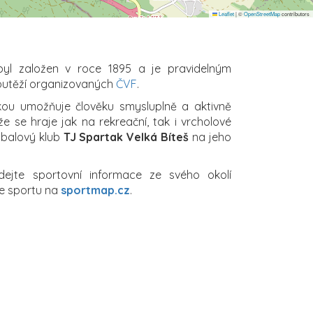
Leaflet
|
©
OpenStreetMap
contributors
yl založen v roce 1895 a je pravidelným
outěží organizovaných
ČVF
.
ikou umožňuje člověku smysluplně a aktivně
že se hraje jak na rekreační, tak i vrcholové
ejbalový klub
TJ Spartak Velká Bíteš
na jeho
edejte sportovní informace ze svého okolí
e sportu na
sportmap.cz
.