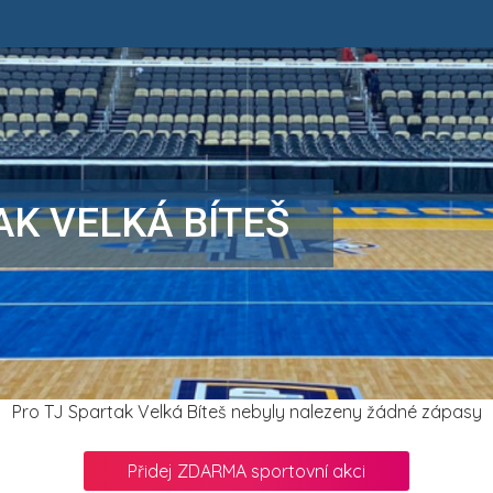
AK VELKÁ BÍTEŠ
Pro TJ Spartak Velká Bíteš nebyly nalezeny žádné zápasy
Přidej ZDARMA sportovní akci