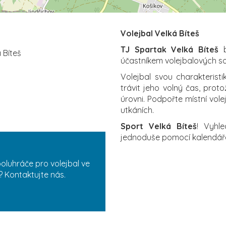
Volejbal Velká Bíteš
TJ Spartak Velká Bíteš
b
 Bíteš
účastníkem volejbalových s
Volejbal svou charakterist
trávit jeho volný čas, proto
úrovni. Podpořte místní vol
utkáních.
Sport Velká Bíteš
! Vyhl
jednoduše pomocí kalendář
oluhráče pro volejbal ve
? Kontaktujte nás.