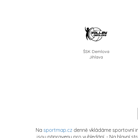
ŠSK Demlova
Jihlava
Na
sportmap.cz
denně vkládáme sportovní in
jsou připraveny pro vyhledání. - Na hlavní s