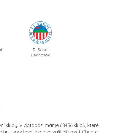
oř
TJ Sokol
Bedřichov
í kluby. V databázi máme 68456 klubů, které
ny sportovní akce ve vaší blízkosti. Chcete