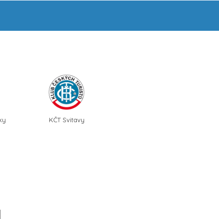
ky
KČT Svitavy