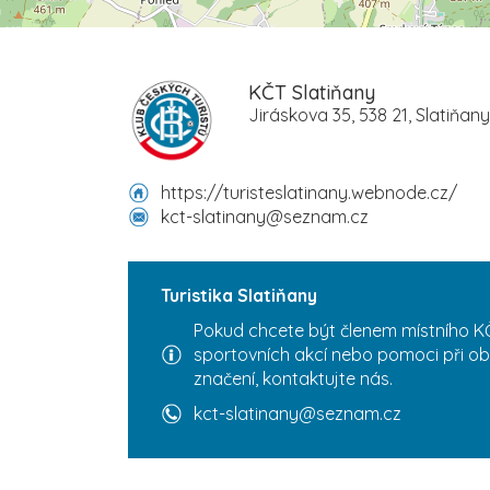
KČT Slatiňany
Jiráskova 35, 538 21, Slatiňany
https://turisteslatinany.webnode.cz/
kct-slatinany@seznam.cz
Turistika Slatiňany
Pokud chcete být členem místního KČ
sportovních akcí nebo pomoci při ob
značení, kontaktujte nás.
kct-slatinany@seznam.cz