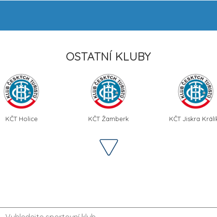
OSTATNÍ KLUBY
KČT Holice
KČT Žamberk
KČT Jiskra Králí