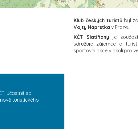
Klub českých turistů
byl za
Vojty Náprstka
v Praze.
KČT Slatiňany
je součástí
sdružuje zájemce o turist
sportovní akce v okolí pro ve
T, účastnit se
nově turistického