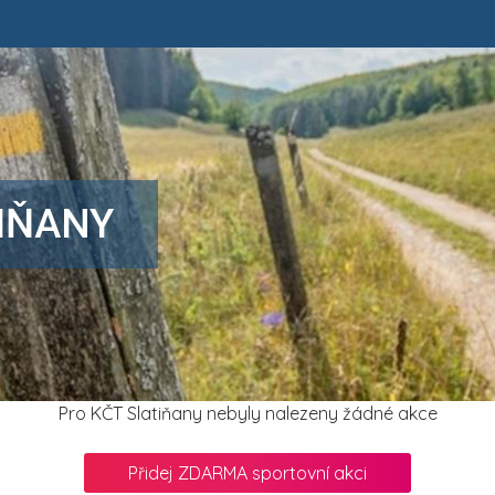
IŇANY
Pro KČT Slatiňany nebyly nalezeny žádné akce
Přidej ZDARMA sportovní akci