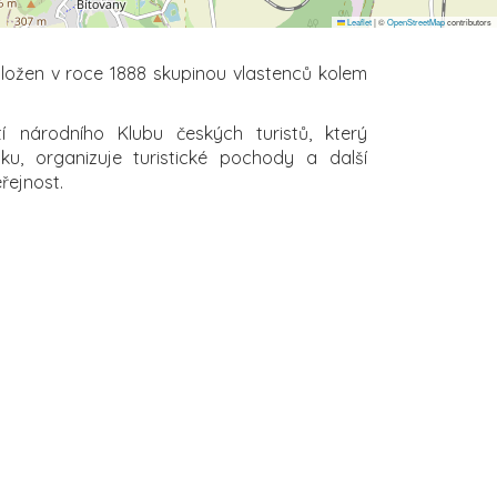
Leaflet
|
©
OpenStreetMap
contributors
ložen v roce 1888 skupinou vlastenců kolem
 národního Klubu českých turistů, který
iku, organizuje turistické pochody a další
řejnost.