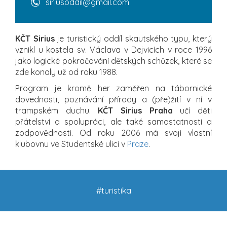
siriusoddil@gmail.com
KČT Sirius
je turistický oddíl skautského typu, který
vznikl u kostela sv. Václava v Dejvicích v roce 1996
jako logické pokračování dětských schůzek, které se
zde konaly už od roku 1988.
Program je kromě her zaměřen na tábornické
dovednosti, poznávání přírody a (pře)žití v ní v
trampském duchu.
KČT Sirius Praha
učí děti
přátelství a spolupráci, ale také samostatnosti a
zodpovědnosti. Od roku 2006 má svoji vlastní
klubovnu ve Studentské ulici v
Praze
.
#turistika