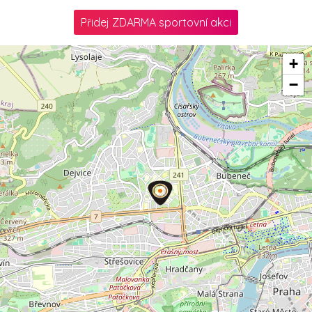
Přidej ZDARMA sportovní akci
+
−