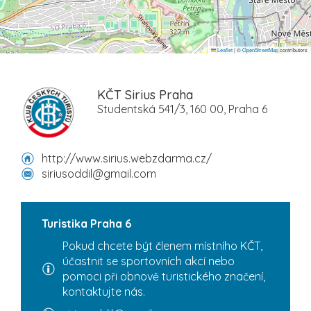
Leaflet
|
©
OpenStreetMap
contributors
KČT Sirius Praha
Studentská 541/3, 160 00, Praha 6
http://www.sirius.webzdarma.cz/
siriusoddil@gmail.com
Turistika Praha 6
Pokud chcete být členem místního KČT,
účastnit se sportovních akcí nebo
pomoci při obnově turistického značení,
kontaktujte nás.