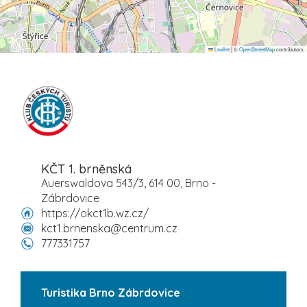
Leaflet
|
©
OpenStreetMap
contributors
KČT 1. brněnská
Auerswaldova 543/3, 614 00, Brno -
Zábrdovice
https://okct1b.wz.cz/
kct1.brnenska@centrum.cz
777331757
Turistika Brno Zábrdovice