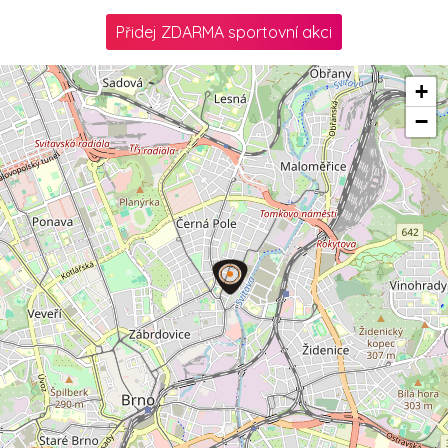
Přidej ZDARMA sportovní akci
+
−