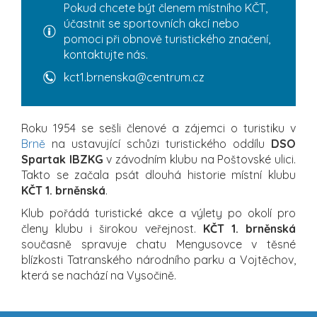
Pokud chcete být členem místního KČT,
účastnit se sportovních akcí nebo
pomoci při obnově turistického značení,
kontaktujte nás.
kct1.brnenska@centrum.cz
Roku 1954 se sešli členové a zájemci o turistiku v
Brně
na ustavující schůzi turistického oddílu
DSO
Spartak IBZKG
v závodním klubu na Poštovské ulici.
Takto se začala psát dlouhá historie místní klubu
KČT 1. brněnská
.
Klub pořádá turistické akce a výlety po okolí pro
členy klubu i širokou veřejnost.
KČT 1. brněnská
současně spravuje chatu Mengusovce v těsné
blízkosti Tatranského národního parku a Vojtěchov,
která se nachází na Vysočině.