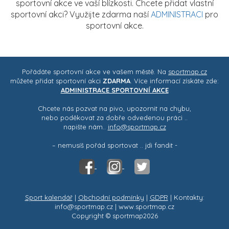
sportovní akce ve vaší blízkosti. Chcete přidat vlastní
sportovní akci? Využijte zdarma naší
ADMINISTRACI
pro
sportovní akce.
Pořádáte sportovní akce ve vašem městě. Na
sportmap.cz
můžete přidat sportovní akci
ZDARMA
. Více informací získáte zde:
ADMINISTRACE SPORTOVNÍ AKCE
Chcete nás pozvat na pivo, upozornit na chybu,
nebo poděkovat za dobře odvedenou práci ..
napište nám..
info@sportmap.cz
– nemusíš pořád sportovat .. jdi fandit -
Sport kalendář
|
Obchodní podmínky
|
GDPR
| Kontakty:
info@sportmap.cz | www.sportmap.cz
Copyright © sportmap2026