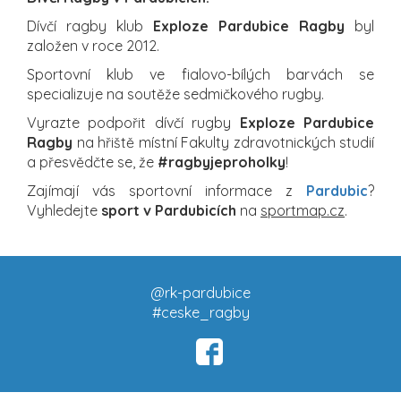
Dívčí ragby klub
Exploze Pardubice Ragby
byl
založen v roce 2012.
Sportovní klub ve fialovo-bílých barvách se
specializuje na soutěže sedmičkového rugby.
Vyrazte podpořit dívčí rugby
Exploze Pardubice
Ragby
na hřiště místní Fakulty zdravotnických studií
a přesvědčte se, že
#ragbyjeproholky
!
Zajímají vás sportovní informace z
Pardubic
?
Vyhledejte
sport v Pardubicích
na
sportmap.cz
.
@rk-pardubice
#ceske_ragby