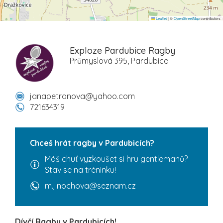
Leaflet
|
©
OpenStreetMap
contributors
Exploze Pardubice Ragby
Průmyslová 395, Pardubice
janapetranova@yahoo.com
721634319
Chceš hrát ragby v Pardubicích?
Máš chuť vyzkoušet si hru gentlemanů?
Stav se na tréninku!
m.jinochova@seznam.cz
Dívčí Ragby v Pardubicích!