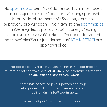
Na
sportmap.cz
denně vkládáme sportovní informace a
aktualizujeme rozpis zápasů pro všechny sportovní
kluby. V databázi máme 68456 klubů, které jsou
připraveny pro vyhledání. - Na hlavní straně
sportmap.cz
můžete vyhledat pomocí zadání adresy všechny
sportovní akce ve vaší blízkosti. Chcete přidat vlastní
sportovní akci? Využijte zdarma naší
ADMINISTRACI
pro
sportovní akce.
Pořádáte sportovní akce ve vašem městě. Na
sportmap.cz
můžete přidat sportovní akci
ZDARMA
. Více informací získáte zde:
ADMINISTRACE SPORTOVNÍ AKCE
Chcete nás pozvat na pivo, upozornit na chybu,
nebo poděkovat za dobře odvedenou práci ..
napište nám..
info@sportmap.cz
– nemusíš pořád sportovat .. jdi fandit -