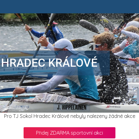
 HRADEC KRÁLOVÉ
Pro TJ Sokol Hradec Králové nebyly nalezeny žádné akce
Přidej ZDARMA sportovní akci