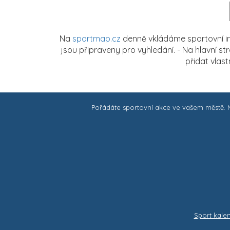
Na
sportmap.cz
denně vkládáme sportovní in
jsou připraveny pro vyhledání. - Na hlavní s
přidat vlas
Pořádáte sportovní akce ve vašem městě.
Sport kale