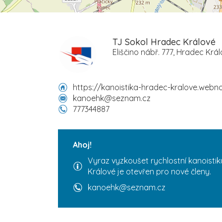
TJ Sokol Hradec Králové
Eliščino nábř. 777, Hradec Krá
https://kanoistika-hradec-kralove.webn
kanoehk@seznam.cz
777344887
Ahoj!
Vyraz vyzkoušet rychlostní kanoistik
Králové je otevřen pro nové členy.
kanoehk@seznam.cz