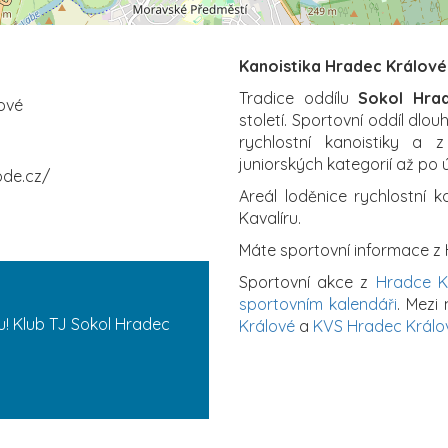
Kanoistika Hradec Králové
Tradice oddílu
Sokol Hra
lové
století. Sportovní oddíl dlo
rychlostní kanoistiky a 
juniorských kategorií až po 
ode.cz/
Areál loděnice rychlostní k
Kavalíru.
Máte sportovní informace z
Sportovní akce z
Hradce K
sportovním kalendáři
. Mezi
u! Klub TJ Sokol Hradec
Králové
a
KVS Hradec Králo