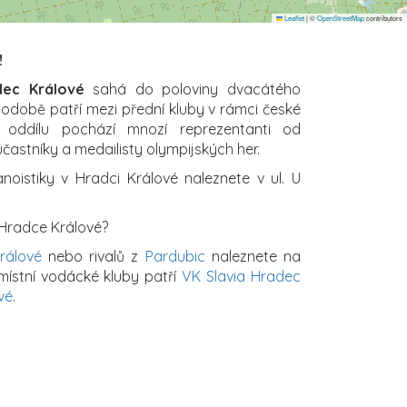
Leaflet
|
©
OpenStreetMap
contributors
!
dec Králové
sahá do poloviny dvacátého
uhodobě patří mezi přední kluby v rámci české
z oddílu pochází mnozí reprezentanti od
účastníky a medailisty olympijských her.
anoistiky v Hradci Králové naleznete v ul. U
 Hradce Králové?
rálové
nebo rivalů z
Pardubic
naleznete na
 místní vodácké kluby patří
VK Slavia Hradec
vé
.