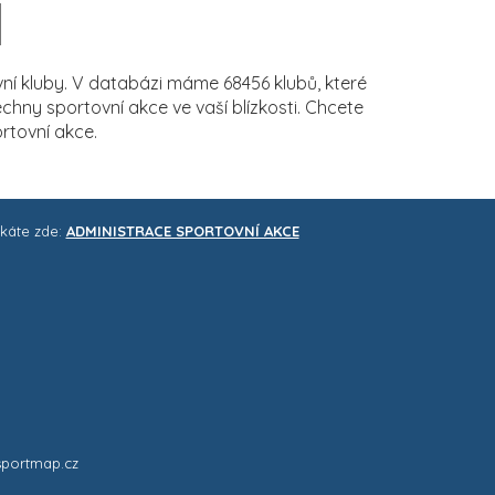
í kluby. V databázi máme 68456 klubů, které
ny sportovní akce ve vaší blízkosti. Chcete
rtovní akce.
skáte zde:
ADMINISTRACE SPORTOVNÍ AKCE
sportmap.cz