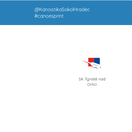
@KanoistikaSokolHradec
#canoesprint
SK Týniště nad
Orlicí