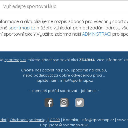
formace a aktualizujeme rozpis zápasů pro všechny sportovn
traně
sportmap.cz
můžete vyhledat pomocí zadání adresy všech
tní sportovní akci? Využijte zdarma naší
ADMINISTRACI
pro spo
 Na
sportmap.cz
můžete přidat sportovní akci
ZDARMA
. Více informací zí
Chcete nás pozvat na pivo, upozornit na chybu,
nebo poděkovat za dobře odvedenou práci ..
napište nám..
info@sportmap.cz
– nemusíš pořád sportovat .. jdi fandit -
ndář
|
Obchodní podmínky
|
GDPR
| Kontakty: info@sportmap.cz | www.
Copyright © sportmap2026