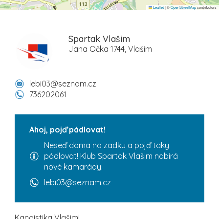
Leaflet
|
©
OpenStreetMap
contributors
Spartak Vlašim
Jana Očka 1744, Vlašim
lebi03@seznam.cz
736202061
Ahoj, pojď pádlovat!
Neseď doma na zadku a pojď taky
pádlovat! Klub Spartak Vlašim nabírá
nové kamarády.
lebi03@seznam.cz
Kanoistika Vlašim!