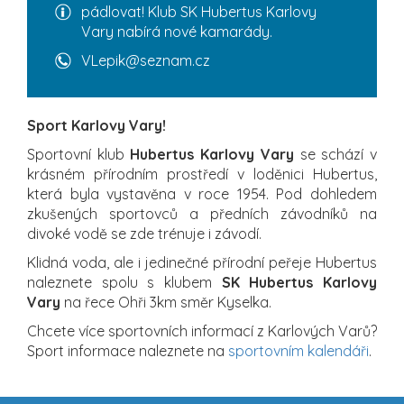
pádlovat! Klub SK Hubertus Karlovy
Vary nabírá nové kamarády.
VLepik@seznam.cz
Sport Karlovy Vary!
Sportovní klub
Hubertus Karlovy Vary
se schází v
krásném přírodním prostředí v loděnici Hubertus,
která byla vystavěna v roce 1954. Pod dohledem
zkušených sportovců a předních závodníků na
divoké vodě se zde trénuje i závodí.
Klidná voda, ale i jedinečné přírodní peřeje Hubertus
naleznete spolu s klubem
SK Hubertus Karlovy
Vary
na řece Ohři 3km směr Kyselka.
Chcete více sportovních informací z Karlových Varů?
Sport informace naleznete na
sportovním kalendáři
.