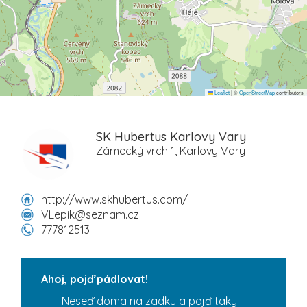
Leaflet
|
©
OpenStreetMap
contributors
SK Hubertus Karlovy Vary
Zámecký vrch 1, Karlovy Vary
http://www.skhubertus.com/
VLepik@seznam.cz
777812513
Ahoj, pojď pádlovat!
Neseď doma na zadku a pojď taky