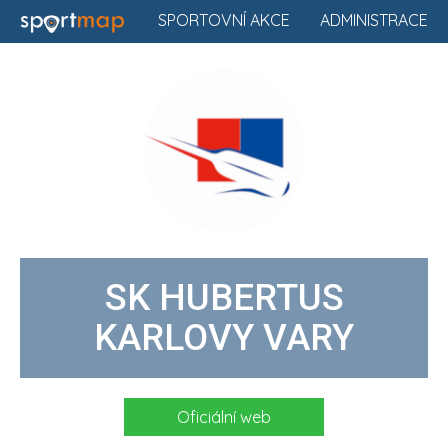
SPORTOVNÍ AKCE
ADMINISTRACE
SK HUBERTUS
KARLOVY VARY
Oficiální web