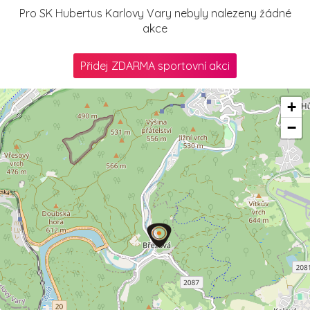
Pro SK Hubertus Karlovy Vary nebyly nalezeny žádné
akce
Přidej ZDARMA sportovní akci
+
−