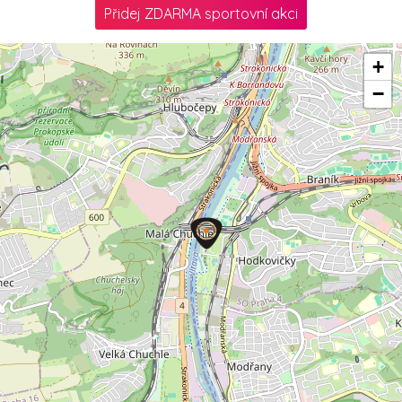
Přidej ZDARMA sportovní akci
+
−