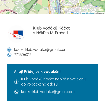
Leaflet
|
©
OpenStreetMap
contributors
Klub vodáků Káčko
V Náklích 1A, Praha 4
kacko.klub.vodaku@gmail.com
773606013
Ahoj! Přidej se k vodákům!
Klub vodáků Káčko nabírá nové členy
do vodáckého oddílu.
kacko.klub.vodaku@gmail.com