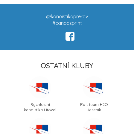
@kanoistikaprerov
#canoesprint
OSTATNÍ KLUBY
Rychlostní
Raft team H2O
kanoistika Litovel
Jeseník