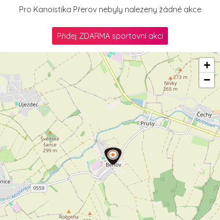
Pro Kanoistika Přerov nebyly nalezeny žádné akce
Přidej ZDARMA sportovní akci
+
−