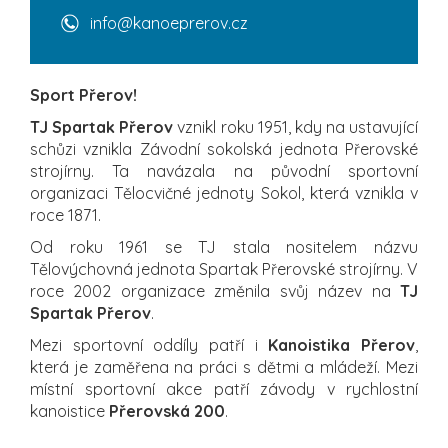
info@kanoeprerov.cz
Sport Přerov!
TJ Spartak Přerov
vznikl roku 1951, kdy na ustavující
schůzi vznikla Závodní sokolská jednota Přerovské
strojírny. Ta navázala na původní sportovní
organizaci Tělocvičné jednoty Sokol, která vznikla v
roce 1871.
Od roku 1961 se TJ stala nositelem názvu
Tělovýchovná jednota Spartak Přerovské strojírny. V
roce 2002 organizace změnila svůj název na
TJ
Spartak Přerov
.
Mezi sportovní oddíly patří i
Kanoistika Přerov
,
která je zaměřena na práci s dětmi a mládeží. Mezi
místní sportovní akce patří závody v rychlostní
kanoistice
Přerovská 200
.