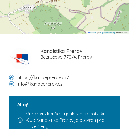
Leaflet
|
©
OpenStreetMap
contributors
Kanoistika Přerov
Bezručova 770/4, Přerov
https://kanoeprerov.cz/
info@kanoeprerov.cz
Ahoj!
Vyraz vyzkoušet rychlostní kanoistiku!
Klub Kanoistika Přerov je otevřen pro
nové členy.