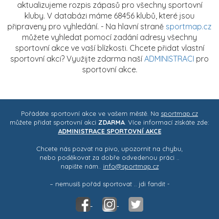
aktualizujeme rozpis zápasů pro všechny sportovní
kluby. V databázi máme 68456 klubů, které jsou
připraveny pro vyhledání. - Na hlavní straně
sportmap.cz
můžete vyhledat pomocí zadání adresy všechny
sportovní akce ve vaší blízkosti. Chcete přidat vlastní
sportovní akci? Využijte zdarma naší
ADMINISTRACI
pro
sportovní akce.
Pořádáte sportovní akce ve vašem městě. Na
sportmap.cz
můžete přidat sportovní akci
ZDARMA
. Více informací získáte zde:
ADMINISTRACE SPORTOVNÍ AKCE
Chcete nás pozvat na pivo, upozornit na chybu,
nebo poděkovat za dobře odvedenou práci ..
napište nám..
info@sportmap.cz
– nemusíš pořád sportovat .. jdi fandit -