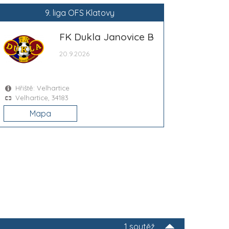
9. liga OFS Klatovy
FK Dukla Janovice B
20.9.2026
Hřiště: Velhartice
Velhartice, 34183
Mapa
1 soutěž