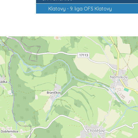
Klatovy -
9. liga OFS Klatovy