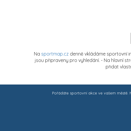
Na
sportmap.cz
denně vkládáme sportovní in
jsou připraveny pro vyhledání. - Na hlavní s
přidat vlas
Pořádáte sportovní akce ve vašem městě.