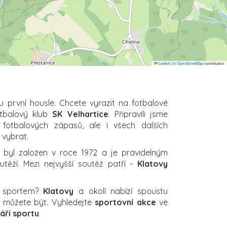
Leaflet
|
©
OpenStreetMap
contributors
u první housle. Chcete vyrazit na fotbalové
otbalový klub
SK Velhartice
. Připravili jsme
 fotbalových zápasů, ale i všech dalších
i vybrat.
byl založen v roce 1972 a je pravidelným
těží. Mezi nejvyšší soutěž patří -
Klatovy
a sportem?
Klatovy
a okolí nabízí spoustu
ch můžete být. Vyhledejte
sportovní akce
ve
áři sportu
.