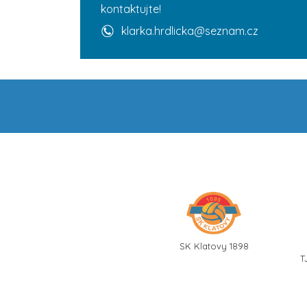
kontaktujte!
klarka.hrdlicka@seznam.cz
SK Klatovy 1898
T