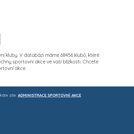
í kluby. V databázi máme 68456 klubů, které
ny sportovní akce ve vaší blízkosti. Chcete
rtovní akce.
skáte zde:
ADMINISTRACE SPORTOVNÍ AKCE