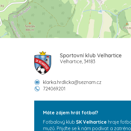
Sportovní klub Velhartice
Velhartice, 34183
klarka.hrdlicka@seznam.cz
724069201
Máte zájem hrát fotbal?
Fotbalový klub
SK Velhartice
hraje fotba
mužů. Přijďte se k nám podívat a zatréno