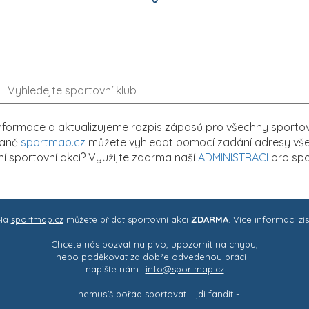
formace a aktualizujeme rozpis zápasů pro všechny sportovn
traně
sportmap.cz
můžete vyhledat pomocí zadání adresy všech
tní sportovní akci? Využijte zdarma naší
ADMINISTRACI
pro spo
 Na
sportmap.cz
můžete přidat sportovní akci
ZDARMA
. Více informací zí
Chcete nás pozvat na pivo, upozornit na chybu,
nebo poděkovat za dobře odvedenou práci ..
napište nám..
info@sportmap.cz
– nemusíš pořád sportovat .. jdi fandit -