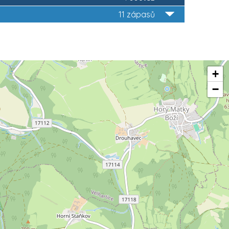
11 zápasů
+
−