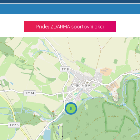
Přidej ZDARMA sportovní akci
5