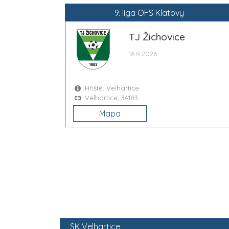
9. liga OFS Klatovy
TJ Žichovice
16.8.2026
Hřiště: Velhartice
Velhartice, 34183
Mapa
SK Velhartice