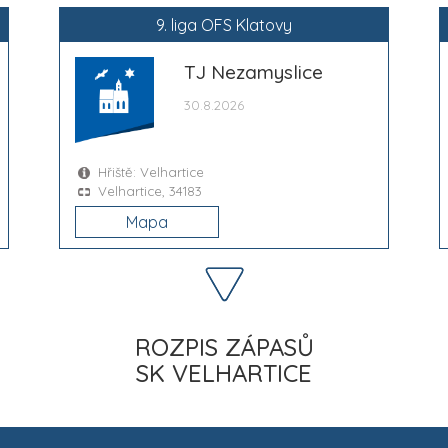
9. liga OFS Klatovy
TJ Nezamyslice
30.8.2026
Hřiště: Velhartice
Velhartice, 34183
Mapa
ROZPIS ZÁPASŮ
SK VELHARTICE