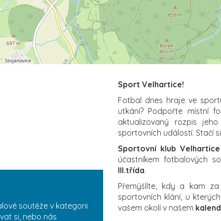
Sport Velhartice!
Fotbal dnes hraje ve sport
utkání? Podpořte místní f
aktualizovaný rozpis jeho
sportovních událostí. Stačí s
Sportovní klub Velhartice
účastníkem fotbalových sou
III.třída
.
Přemýšlíte, kdy a kam z
sportovních klání, u který
lové soutěže v kategorii
vašem okolí v našem
kalend
vat si, nebo nás