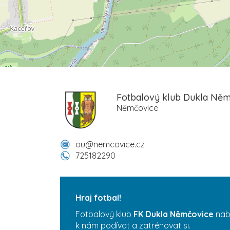
Fotbalový klub Dukla Němč
Němčovice
ou@nemcovice.cz
725182290
Hraj fotbal!
Fotbalový klub
FK Dukla Němčovice
nabí
k nám podívat a zatrénovat si.