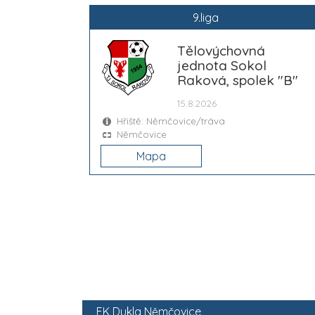
9.liga
Tělovýchovná
jednota Sokol
Raková, spolek "B"
15.8.2026
Hřiště: Němčovice/tráva
Němčovice
Mapa
FK Dukla Němčovice