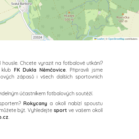
Leaflet
|
©
OpenStreetMap
contributors
í housle. Chcete vyrazit na fotbalové utkání?
ý klub
FK Dukla Němčovice
. Připravili jsme
alových zápasů i všech dalších sportovních
videlným účastníkem fotbalových soutěží.
 sportem?
Rokycany
a okolí nabízí spoustu
 můžete být. Vyhledejte
sport
ve vašem okolí
.cz
.