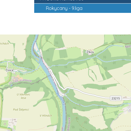
Rokycany -
9.liga