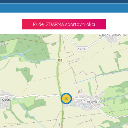
Přidej ZDARMA sportovní akci
10