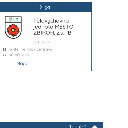
9.liga
Tělovýchovná
jednota MĚSTO
ZBIROH, z.s. "B"
22.8.2026
Hřiště: Němčovice/tráva
Němčovice
Mapa
1 soutěž