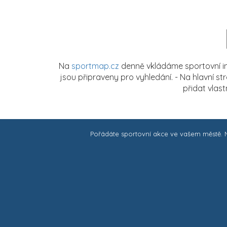
Na
sportmap.cz
denně vkládáme sportovní in
jsou připraveny pro vyhledání. - Na hlavní s
přidat vlas
Pořádáte sportovní akce ve vašem městě.