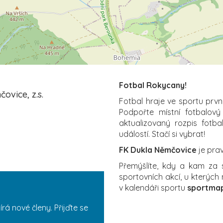
Fotbal Rokycany!
ovice, z.s.
Fotbal hraje ve sportu prvn
Podpořte místní fotbalov
aktualizovaný rozpis fotb
událostí. Stačí si vybrat!
FK Dukla Němčovice
je pra
Přemýšlíte, kdy a kam za
sportovních akcí, u kterých
v kalendáři sportu
sportmap
rá nové členy. Přijďte se