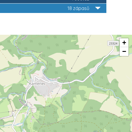
18 zápasů
+
−