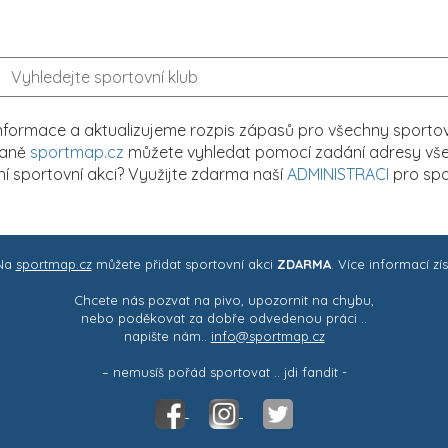
formace a aktualizujeme rozpis zápasů pro všechny sportovn
traně
sportmap.cz
můžete vyhledat pomocí zadání adresy všech
tní sportovní akci? Využijte zdarma naší
ADMINISTRACI
pro spo
 Na
sportmap.cz
můžete přidat sportovní akci
ZDARMA
. Více informací zí
Chcete nás pozvat na pivo, upozornit na chybu,
nebo poděkovat za dobře odvedenou práci ..
napište nám..
info@sportmap.cz
– nemusíš pořád sportovat .. jdi fandit -