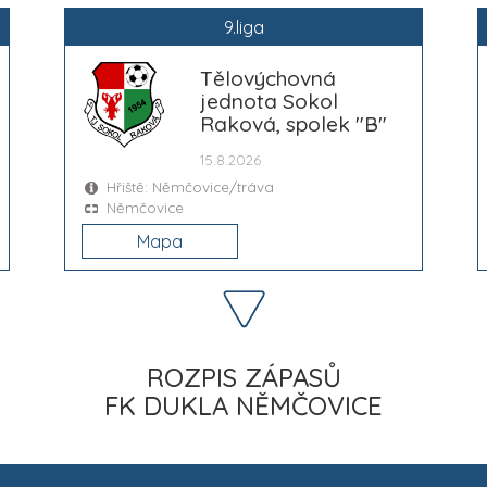
9.liga
Tělovýchovná
jednota Sokol
Raková, spolek "B"
15.8.2026
Hřiště: Němčovice/tráva
Němčovice
Mapa
ROZPIS ZÁPASŮ
FK DUKLA NĚMČOVICE