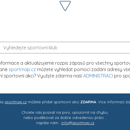
formace a aktualizujeme rozpis zápasů pro všechny sportovn
traně
sportmap.cz
můžete vyhledat pomocí zadání adresy všech
tní sportovní akci? Využijte zdarma naší
ADMINISTRACI
pro spo
 Na
sportmap.cz
můžete přidat sportovní akci
ZDARMA
. Více informací zí
Chcete nás pozvat na pivo, upozornit na chybu,
nebo poděkovat za dobře odvedenou práci ..
napište nám..
info@sportmap.cz