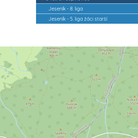
Jeseník -
8. liga
Jeseník -
5. liga žáci starší