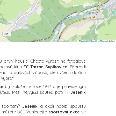
Leaflet
|
©
OpenStreetMap
contributors
u první housle. Chcete vyrazit na fotbalové
tbalový klub
FC Tatran Supíkovice
. Připravili
eho fotbalových zápasů, ale i všech dalších
i vybrat.
ce
byl založen v roce 1947 a je pravidelným
těží. Mezi nejvyšší soutěž patří -
Jeseník
a sportem?
Jeseník
a okolí nabízí spoustu
ch můžete být. Vyhledejte
sportovní akce
ve