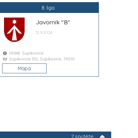
8. liga
Javorník "B"
12.9.2026
Hřiště: Supíkovice
Supíkovice 130, Supíkovice, 79051
Mapa
2 soutěže