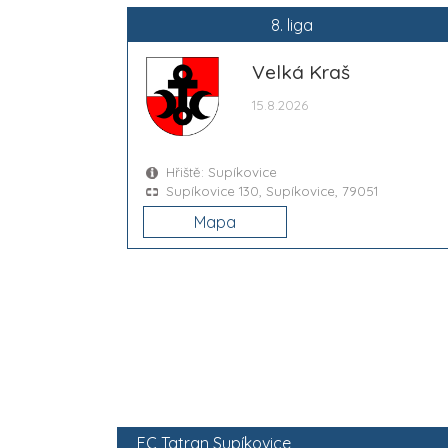
8. liga
Velká Kraš
15.8.2026
Hřiště: Supíkovice
Supíkovice 130, Supíkovice, 79051
Mapa
FC Tatran Supíkovice