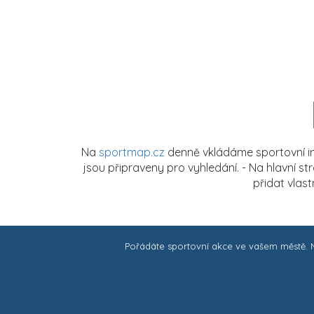
Na
sportmap.cz
denně vkládáme sportovní in
jsou připraveny pro vyhledání. - Na hlavní s
přidat vlas
Pořádáte sportovní akce ve vašem městě.