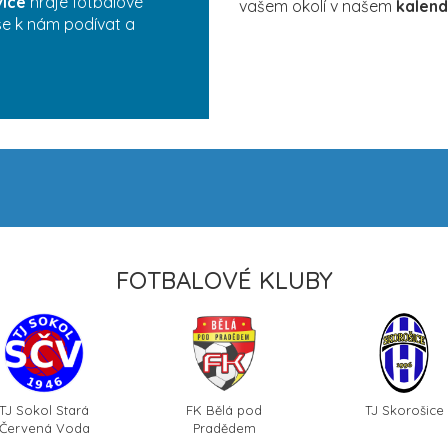
vice
hraje fotbalové
vašem okolí v našem
kalend
 se k nám podívat a
FOTBALOVÉ KLUBY
TJ Sokol Stará
FK Bělá pod
TJ Skorošice
Červená Voda
Pradědem