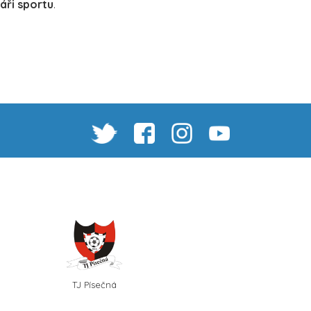
áři sportu
.
TJ Písečná