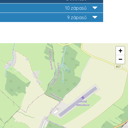
10 zápasů
9 zápasů
+
−