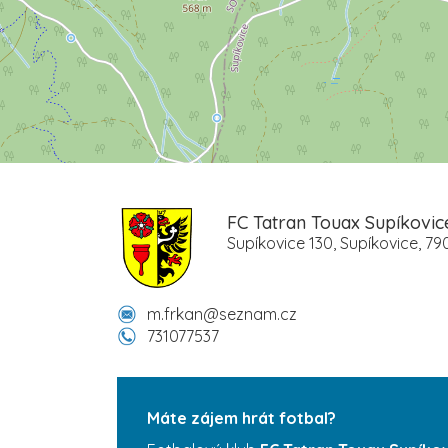
FC Tatran Touax Supíkovic
Supíkovice 130, Supíkovice, 79
m.frkan@seznam.cz
731077537
Máte zájem hrát fotbal?