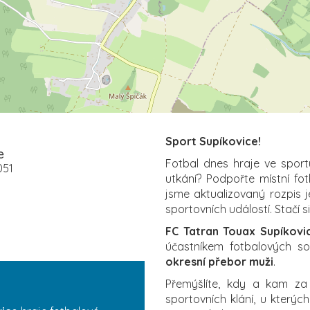
Sport Supíkovice!
e
Fotbal dnes hraje ve sport
051
utkání? Podpořte místní fo
jsme aktualizovaný rozpis j
sportovních událostí. Stačí s
FC Tatran Touax Supíkovi
účastníkem fotbalových sou
okresní přebor muži
.
Přemýšlíte, kdy a kam z
sportovních klání, u který