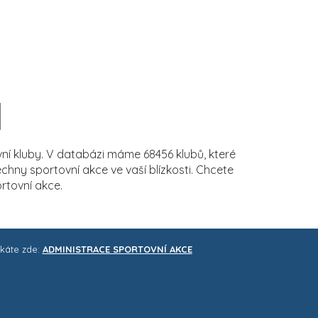
í kluby. V databázi máme 68456 klubů, které
ny sportovní akce ve vaší blízkosti. Chcete
rtovní akce.
skáte zde:
ADMINISTRACE SPORTOVNÍ AKCE