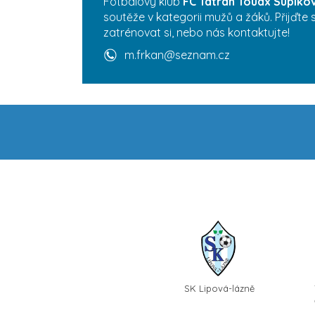
Fotbalový klub
FC Tatran Touax Supíko
soutěže v kategorii mužů a žáků. Přijďte
zatrénovat si, nebo nás kontaktujte!
m.frkan@seznam.cz
SK Lipová-lázně