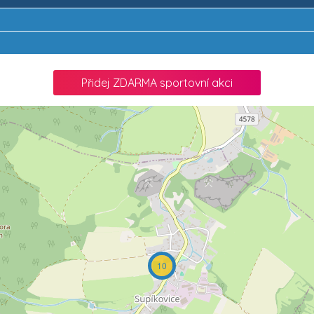
Přidej ZDARMA sportovní akci
10