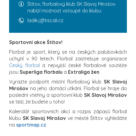
Štítov, florbalový klub SK Slavoj Mirošov
nabízí možnost vstoupit do klubu.
ladik.j@tiscali.cz
Sportovní akce Štítov!
Florbal je sport, který se na českých palubovkách
uchytil v 90 letech. Florbal zastřešuje organizace
Český florbal
a nejvyšší české florbalové soutěže
jsou
Superliga florbalu
a
Extraliga žen
.
Vyrazte podpořit místní florbalový klub
SK Slavoj
Mirošov
na jeho domácí utkání. Florbal se hraje do
poslední vteřiny a sportovní klub
SK Slavoj Mirošov
se těší, že budete u toho!
Kalendář sportovních akcí a rozpis zápasů florbal
klubu
SK Slavoj Mirošov
ve městě Štítov vyhledáte
na
sportmap.cz