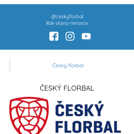
@ceskyflorbal
#sk-slavoj-mirosov
Český florbal
ČESKÝ FLORBAL