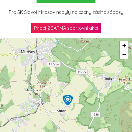
Pro SK Slavoj Mirošov nebyly nalezeny žádné zápasy
Přidej ZDARMA sportovní akci
+
−