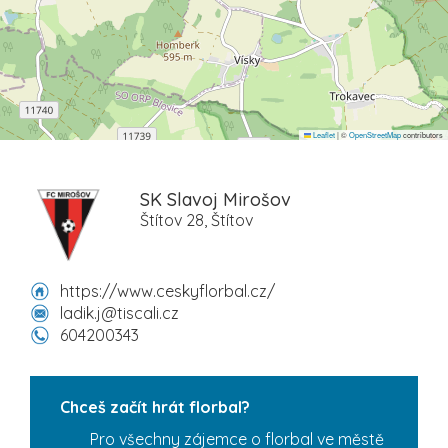
Leaflet
|
©
OpenStreetMap
contributors
SK Slavoj Mirošov
Štítov 28, Štítov
https://www.ceskyflorbal.cz/
ladik.j@tiscali.cz
604200343
Chceš začít hrát florbal?
Pro všechny zájemce o florbal ve městě