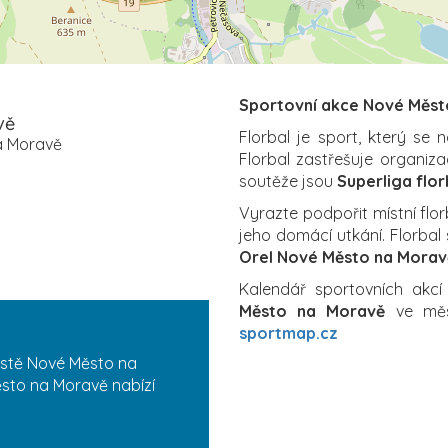
Sportovní akce Nové Měst
vě
Florbal je sport, který se 
a Moravě
Florbal zastřešuje organiz
soutěže jsou
Superliga flor
Vyrazte podpořit místní flo
jeho domácí utkání. Florbal 
Orel Nové Město na Morav
Kalendář sportovních akcí
Město na Moravě
ve měs
sportmap.cz
ěstě Nové Město na
ěsto na Moravě nabízí