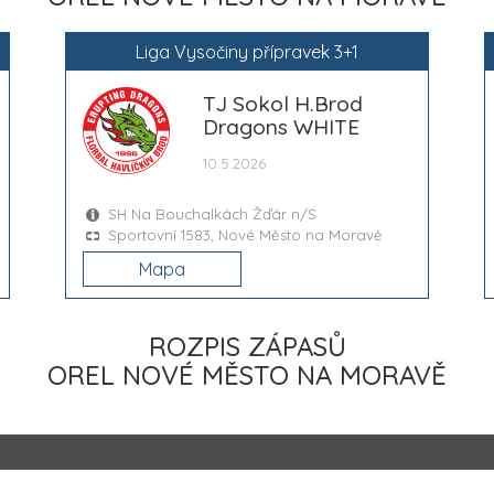
Liga Vysočiny přípravek 3+1
TJ Sokol H.Brod
Dragons WHITE
10.5.2026
SH Na Bouchalkách Žďár n/S
Sportovní 1583, Nové Město na Moravě
Mapa
ROZPIS ZÁPASŮ
OREL NOVÉ MĚSTO NA MORAVĚ