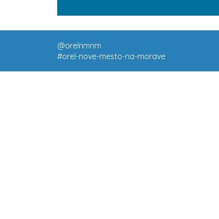
@orelnmnm
#orel-nove-mesto-na-morave