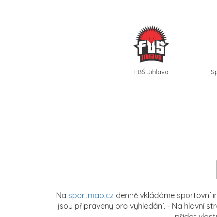
FBŠ Jihlava
S
Na
sportmap.cz
denně vkládáme sportovní in
jsou připraveny pro vyhledání. - Na hlavní s
přidat vlas