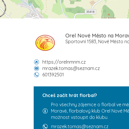
Orel Nové Město na Mora
Sportovní 1583, Nové Město n
https://orelnmnm.cz
mrazek.tomas@seznam.cz
601392501
Chceš začít hrát florbal?
Pro všechny zájemce o florbal ve m
Moravě, florbalový klub Orel Nové M
možnost vstoupit do klubu.
mrazek.tomas@seznam.cz