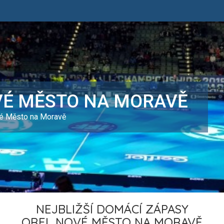
VÉ MĚSTO NA MORAVĚ
vé Město na Moravě
NEJBLIŽŠÍ DOMÁCÍ ZÁPASY
OREL NOVÉ MĚSTO NA MORAVĚ