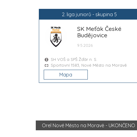
2. liga juniorů - skupina 5
SK Meťák České
Budějovice
9.5.2026
SH VOŠ a SPŠ Žďár n. S.
Sportovní 1583, Nové Město na Moravě
Mapa
Orel Nové Město na Moravě - UKONČENO