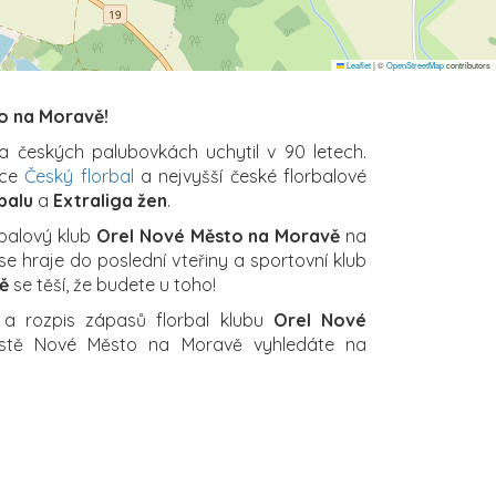
Leaflet
|
©
OpenStreetMap
contributors
o na Moravě!
na českých palubovkách uchytil v 90 letech.
ace
Český florbal
a nejvyšší české florbalové
balu
a
Extraliga žen
.
rbalový klub
Orel Nové Město na Moravě
na
se hraje do poslední vteřiny a sportovní klub
ě
se těší, že budete u toho!
 a rozpis zápasů florbal klubu
Orel Nové
tě Nové Město na Moravě vyhledáte na