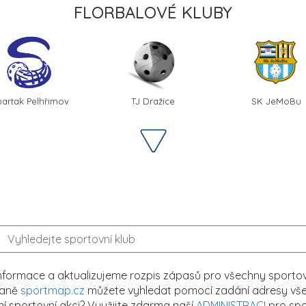
FLORBALOVÉ KLUBY
partak Pelhřimov
TJ Dražice
SK JeMoBu
formace a aktualizujeme rozpis zápasů pro všechny sportovn
traně
sportmap.cz
můžete vyhledat pomocí zadání adresy všech
tní sportovní akci? Využijte zdarma naší
ADMINISTRACI
pro spo