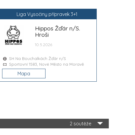
Liga Vysočiny přípravek 3+1
Hippos Žďár n/S.
Hroši
10.5.2026
SH Na Bouchalkách Žďár n/S
Sportovní 1583, Nové Město na Moravě
Mapa
2 soutěže