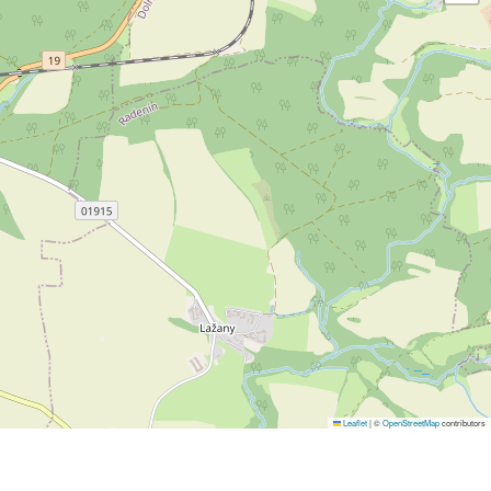
Leaflet
|
©
OpenStreetMap
contributors