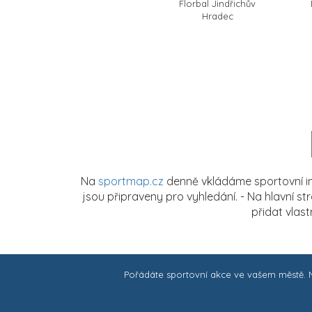
Florbal Jindřichův
Hradec
Na
sportmap.cz
denně vkládáme sportovní in
jsou připraveny pro vyhledání. - Na hlavní s
přidat vlas
Pořádáte sportovní akce ve vašem městě.