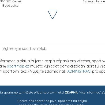
FBC Štíři České
Slovan J.Hrad
Budějovice
formace a aktualizujeme rozpis zápasů pro všechny sportovn
traně
sportmap.cz
můžete vyhledat pomocí zadání adresy všech
tní sportovní akci? Využijte zdarma naší
ADMINISTRACI
pro spo
 Na
sportmap.cz
můžete přidat sportovní akci
ZDARMA
. Více informací zí
Chcete nás pozvat na pivo, upozornit na chybu,
nebo poděkovat za dobře odvedenou práci ..