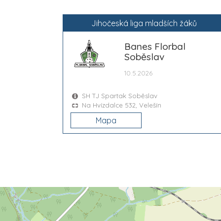
Jihočeská liga mladších žáků
Banes Florbal
Soběslav
10.5.2026
SH TJ Spartak Soběslav
Na Hvízdalce 532, Velešín
Mapa