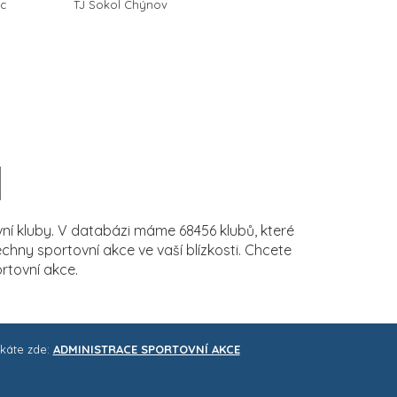
ec
TJ Sokol Chýnov
í kluby. V databázi máme 68456 klubů, které
ny sportovní akce ve vaší blízkosti. Chcete
rtovní akce.
skáte zde:
ADMINISTRACE SPORTOVNÍ AKCE