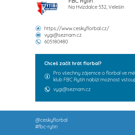
FBC Rytíři
Na Hvízdalce 532, Velešín
https://www.ceskyflorbal.cz/
vygi@seznam.cz
605180480
Chceš začít hrát florbal?
Pro všechny zájemce o florbal ve měs
klub FBC Rytíři nabízí možnost vstoup
vygi@seznam.cz
@ceskyflorbal
#fbc-rytiri