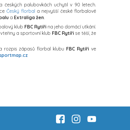
na českých palubovkách uchytil v 90 letech.
ace
Český florbal
a nejvyšší české florbalové
balu
a
Extraliga žen
.
rbalový klub
FBC Rytíři
na jeho domácí utkání.
 vteřiny a sportovní klub
FBC Rytíři
se těší, že
a rozpis zápasů florbal klubu
FBC Rytíři
ve
sportmap.cz