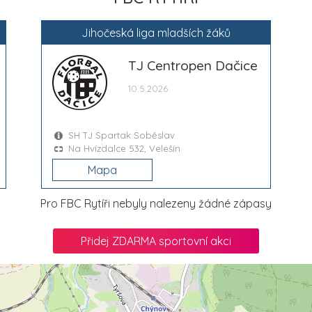
Jihočeská liga mladších žáků
TJ Centropen Dačice
10.5.2026
SH TJ Spartak Soběslav
Na Hvízdalce 532, Velešín
Mapa
Pro FBC Rytíři nebyly nalezeny žádné zápasy
Přidej ZDARMA sportovní akci