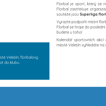
Florbal je sport, který se 
Florbal zastřešuje organiz
soutěže jsou
Superliga flor
Vyrazte podpořit místní flo
Florbal se hraje do poslední
budete u toho!
Kalendář sportovních akcí 
městě Velešín vyhledáte na
tě Velešín, florbalový
it do klubu.