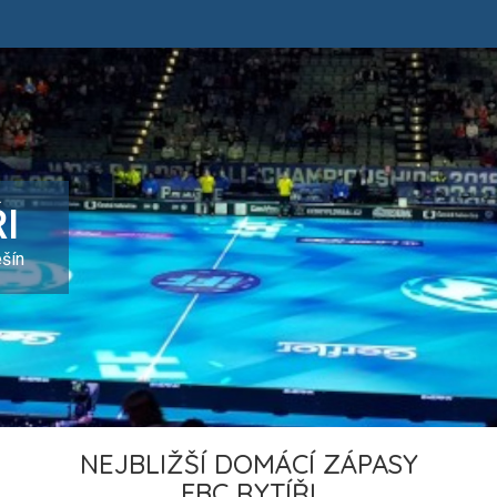
I
ešín
NEJBLIŽŠÍ DOMÁCÍ ZÁPASY
FBC RYTÍŘI