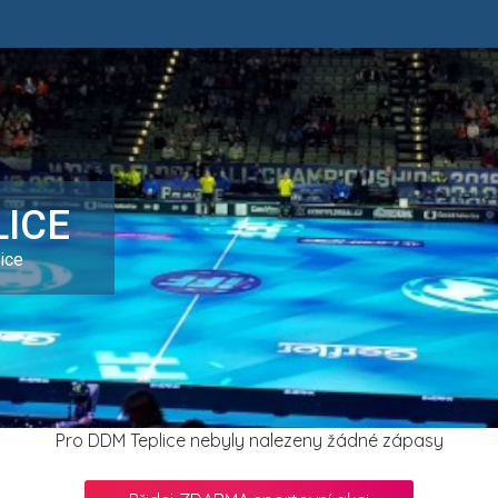
ICE
ice
Pro DDM Teplice nebyly nalezeny žádné zápasy