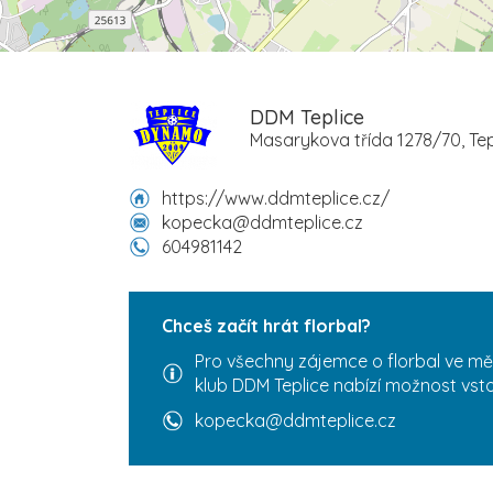
DDM Teplice
Masarykova třída 1278/70, Tep
https://www.ddmteplice.cz/
kopecka@ddmteplice.cz
604981142
Chceš začít hrát florbal?
Pro všechny zájemce o florbal ve měs
klub DDM Teplice nabízí možnost vsto
kopecka@ddmteplice.cz