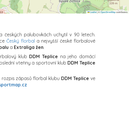
Leaflet
|
©
OpenStreetMap
contributors
na českých palubovkách uchytil v 90 letech.
ace
Český florbal
a nejvyšší české florbalové
balu
a
Extraliga žen
.
orbalový klub
DDM Teplice
na jeho domácí
poslední vteřiny a sportovní klub
DDM Teplice
 rozpis zápasů florbal klubu
DDM Teplice
ve
sportmap.cz