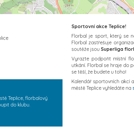
Sportovní akce Teplice!
Florbal je sport, který se 
lice
Florbal zastřešuje organiz
soutěže jsou
Superliga flor
Vyrazte podpořit místní fl
utkání. Florbal se hraje do 
se těší, že budete u toho!
Kalendář sportovních akcí a
městě Teplice vyhledáte na
tě Teplice, florbalový
upit do klubu.