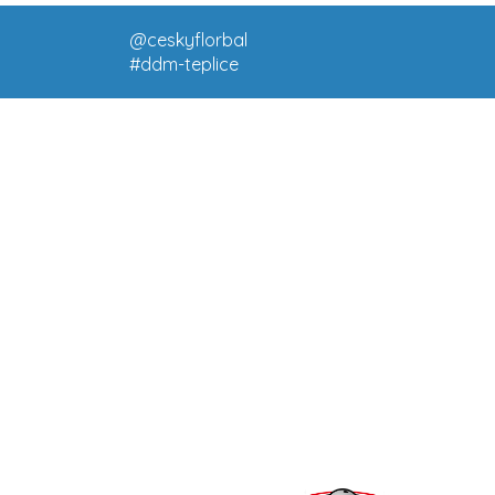
@ceskyflorbal
#ddm-teplice